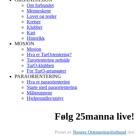
Om forbundet
Menneskene
Lover og regler
Kretser
Klubber
Kart
Historikk
MOSJON
Mosjon
Hva er TurOrientering?
Turorientering nettside
TurO-klubben
For TurO-arrangører
PARAORIENTERING
Hva er paraorientering
Starte med paraorientering
Målgruppene
Hjelpemidler/utstyr
Følg 25manna live!
Postet av
Norges Orienteringsforbund
den