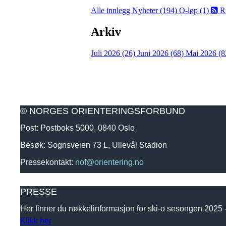
Alle innlegg
Nyheter (194)
O-løp (1)
R
Arkiv
Juli 2026 (26)
Juni 2026 (68)
Mai 2026 (8
© NORGES ORIENTERINGSFORBUND
Post: Postboks 5000, 0840 Oslo
Besøk: Sognsveien 73 L, Ullevål Stadion
Pressekontakt:
nof@orientering.no
PRESSE
Her finner du nøkkelinformasjon for ski-o sesongen 2025
Klikk her