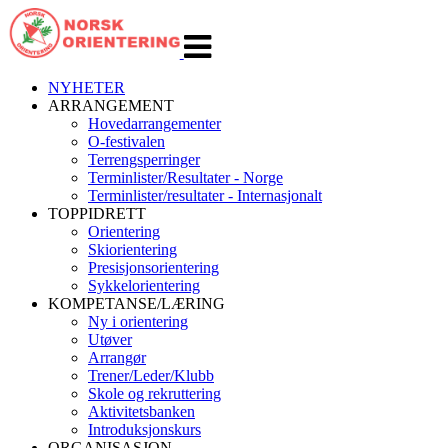
Veksle
navigasjon
NYHETER
ARRANGEMENT
Hovedarrangementer
O-festivalen
Terrengsperringer
Terminlister/Resultater - Norge
Terminlister/resultater - Internasjonalt
TOPPIDRETT
Orientering
Skiorientering
Presisjonsorientering
Sykkelorientering
KOMPETANSE/LÆRING
Ny i orientering
Utøver
Arrangør
Trener/Leder/Klubb
Skole og rekruttering
Aktivitetsbanken
Introduksjonskurs
ORGANISASJON