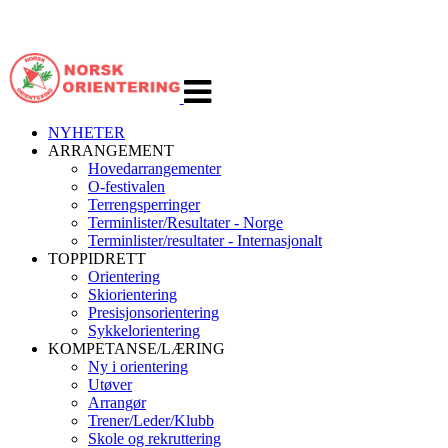
Veksle
navigasjon
NYHETER
ARRANGEMENT
Hovedarrangementer
O-festivalen
Terrengsperringer
Terminlister/Resultater - Norge
Terminlister/resultater - Internasjonalt
TOPPIDRETT
Orientering
Skiorientering
Presisjonsorientering
Sykkelorientering
KOMPETANSE/LÆRING
Ny i orientering
Utøver
Arrangør
Trener/Leder/Klubb
Skole og rekruttering