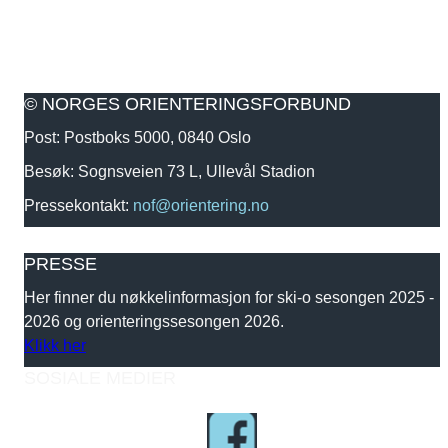
© NORGES ORIENTERINGSFORBUND
Post: Postboks 5000, 0840 Oslo
Besøk: Sognsveien 73 L, Ullevål Stadion
Pressekontakt:
nof@orientering.no
PRESSE
Her finner du nøkkelinformasjon for ski-o sesongen 2025 -
2026 og orienteringssesongen 2026.
Klikk her
SOSIALE MEDIER