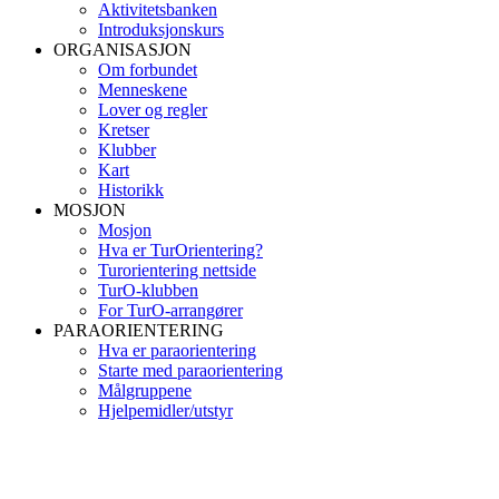
Aktivitetsbanken
Introduksjonskurs
ORGANISASJON
Om forbundet
Menneskene
Lover og regler
Kretser
Klubber
Kart
Historikk
MOSJON
Mosjon
Hva er TurOrientering?
Turorientering nettside
TurO-klubben
For TurO-arrangører
PARAORIENTERING
Hva er paraorientering
Starte med paraorientering
Målgruppene
Hjelpemidler/utstyr