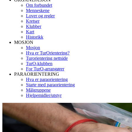
Om forbundet
Menneskene
Lover og regler
Kretser
Klubber
Kart
Historikk
MOSJON
Mosjon
Hva er TurOrientering?
Turorientering nettside
TurO-klubben
For TurO-arrangører
PARAORIENTERING
Hva er paraorientering
Starte med paraorientering
Målgruppene
Hjelpemidler/utstyr