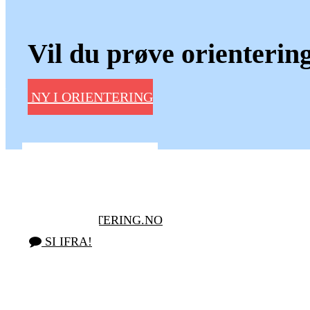
Vil du prøve orienterin
NY I ORIENTERING
NORGESLEKER 2026
KURS/AKTIVITETER
TURORIENTERING.NO
SI IFRA!