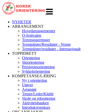
Veksle
navigasjon
NYHETER
ARRANGEMENT
Hovedarrangementer
O-festivalen
Terrengsperringer
Terminlister/Resultater - Norge
Terminlister/resultater - Internasjonalt
TOPPIDRETT
Orientering
Skiorientering
Presisjonsorientering
Sykkelorientering
KOMPETANSE/LÆRING
Ny i orientering
Utøver
Arrangør
Trener/Leder/Klubb
Skole og rekruttering
Aktivitetsbanken
Introduksjonskurs
ORGANISASJON