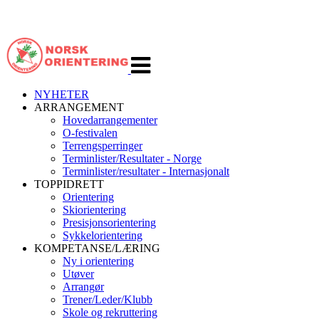
Veksle
navigasjon
NYHETER
ARRANGEMENT
Hovedarrangementer
O-festivalen
Terrengsperringer
Terminlister/Resultater - Norge
Terminlister/resultater - Internasjonalt
TOPPIDRETT
Orientering
Skiorientering
Presisjonsorientering
Sykkelorientering
KOMPETANSE/LÆRING
Ny i orientering
Utøver
Arrangør
Trener/Leder/Klubb
Skole og rekruttering