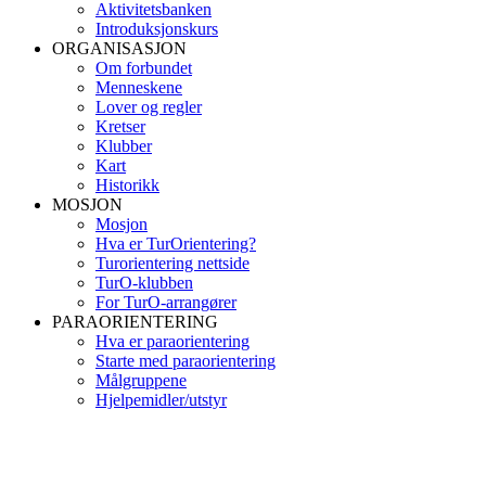
Aktivitetsbanken
Introduksjonskurs
ORGANISASJON
Om forbundet
Menneskene
Lover og regler
Kretser
Klubber
Kart
Historikk
MOSJON
Mosjon
Hva er TurOrientering?
Turorientering nettside
TurO-klubben
For TurO-arrangører
PARAORIENTERING
Hva er paraorientering
Starte med paraorientering
Målgruppene
Hjelpemidler/utstyr