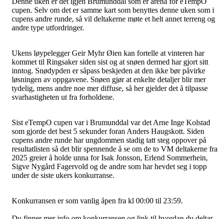
Denne uken er det igjen Brumunddal som er arena for eTempO
cupen. Selv om det er samme kart som benyttes denne uken som i
cupens andre runde, så vil deltakerne møte et helt annet terreng og
andre type utfordringer.
Ukens løypelegger Geir Myhr Øien kan fortelle at vinteren har
kommet til Ringsaker siden sist og at snøen dermed har gjort sitt
inntog. Snødypden er såpass beskjeden at den ikke bør påvirke
løsningen av oppgavene. Snøen gjør at enkelte detaljer blir mer
tydelig, mens andre noe mer diffuse, så her gjelder det å tilpasse
svarhastigheten ut fra forholdene.
Sist eTempO cupen var i Brumunddal var det Arne Inge Kolstad
som gjorde det best 5 sekunder foran Anders Haugskott. Siden
cupens andre runde har ungdommen stadig tatt steg oppover på
resultatlisten så det blir spennende å se om de to VM deltakerne fra
2025 greier å holde unna for Isak Jonsson, Erlend Sommerhein,
Sigve Nygård Fagervold og de andre som har hevdet seg i topp
under de siste ukers konkurranse.
Konkurransen er som vanlig åpen fra kl 00:00 til 23:59.
Du finner mer info om konkurransen og link til hvordan du deltar