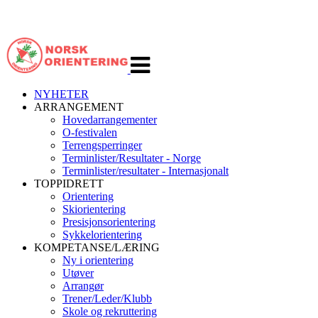
Veksle
navigasjon
NYHETER
ARRANGEMENT
Hovedarrangementer
O-festivalen
Terrengsperringer
Terminlister/Resultater - Norge
Terminlister/resultater - Internasjonalt
TOPPIDRETT
Orientering
Skiorientering
Presisjonsorientering
Sykkelorientering
KOMPETANSE/LÆRING
Ny i orientering
Utøver
Arrangør
Trener/Leder/Klubb
Skole og rekruttering