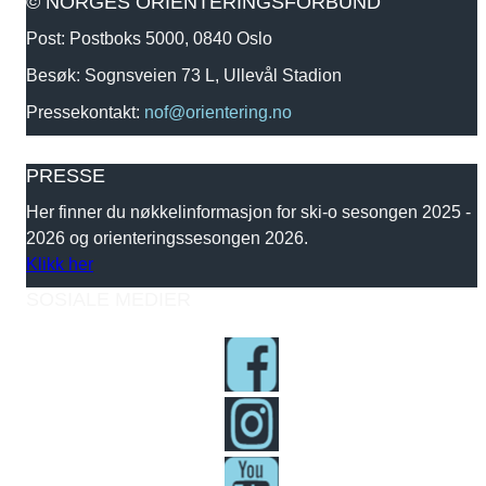
© NORGES ORIENTERINGSFORBUND
Post: Postboks 5000, 0840 Oslo
Besøk: Sognsveien 73 L, Ullevål Stadion
Pressekontakt:
nof@orientering.no
PRESSE
Her finner du nøkkelinformasjon for ski-o sesongen 2025 -
2026 og orienteringssesongen 2026.
Klikk her
SOSIALE MEDIER