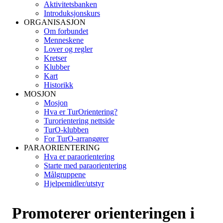
Aktivitetsbanken
Introduksjonskurs
ORGANISASJON
Om forbundet
Menneskene
Lover og regler
Kretser
Klubber
Kart
Historikk
MOSJON
Mosjon
Hva er TurOrientering?
Turorientering nettside
TurO-klubben
For TurO-arrangører
PARAORIENTERING
Hva er paraorientering
Starte med paraorientering
Målgruppene
Hjelpemidler/utstyr
Promoterer orienteringen i