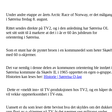
Under andre etappe av årets Arctic Race of Norway, er det målgan
i Sørreisa fredag 8. august.
Rittet sendes direkte på TV2, og i den anledning har Sørreisa OL
sett sitt snitt til å markere at det i i år er 60 års jubileum for
orientering i Sørreisa.
Som et stunt har de pyntet broen i en kommunedel som heter Skøel
med 60 o-skjermer.
Det var nemlig i denne delen av kommunen orientering ble innført 
Sørreisa kommune da Skøelv IL i 1965 opprettet en egen o-gruppe.
Historien kan leses her:
Historie | Sørreisa O-lag
Dette er «meldt inn» til TV-produksjonen hos TV2, og en håper de
vil vekke oppmerksomhet i TV-ruta.
Uansett er du som leser dette bevisst hva det skyldes om det dukker
opp flust av o-skjermer på TV år det nærmer seg målgang under