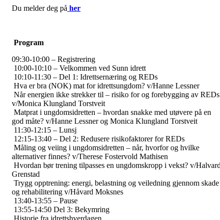
Du melder deg på
her
Program
09:30-10:00 – Registrering
10:00-10:10 – Velkommen ved Sunn idrett
10:10-11:30 – Del 1: Idrettsernæring og REDs
Hva er bra (NOK) mat for idrettsungdom? v/Hanne Lessner
Når energien ikke strekker til – risiko for og forebygging av REDs
v/Monica Klungland Torstveit
Matprat i ungdomsidretten – hvordan snakke med utøvere på en
god måte? v/Hanne Lessner og Monica Klungland Torstveit
11:30-12:15 – Lunsj
12:15-13:40 – Del 2: Redusere risikofaktorer for REDs
Måling og veiing i ungdomsidretten – når, hvorfor og hvilke
alternativer finnes? v/Therese Fostervold Mathisen
Hvordan bør trening tilpasses en ungdomskropp i vekst? v/Halvar
Grenstad
Trygg opptrening: energi, belastning og veiledning gjennom skade
og rehabilitering v/Håvard Moksnes
13:40-13:55 – Pause
13:55-14:50 Del 3: Bekymring
Historie fra idrettshverdagen