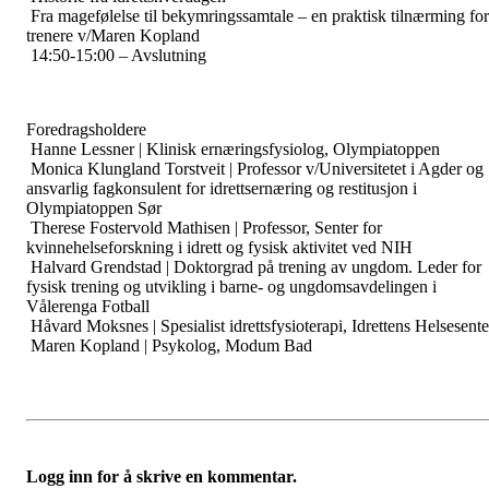
Fra magefølelse til bekymringssamtale – en praktisk tilnærming for
trenere v/Maren Kopland
14:50-15:00 – Avslutning
Foredragsholdere
Hanne Lessner | Klinisk ernæringsfysiolog, Olympiatoppen
Monica Klungland Torstveit | Professor v/Universitetet i Agder og
ansvarlig fagkonsulent for idrettsernæring og restitusjon i
Olympiatoppen Sør
Therese Fostervold Mathisen | Professor, Senter for
kvinnehelseforskning i idrett og fysisk aktivitet ved NIH
Halvard Grendstad | Doktorgrad på trening av ungdom. Leder for
fysisk trening og utvikling i barne- og ungdomsavdelingen i
Vålerenga Fotball
Håvard Moksnes | Spesialist idrettsfysioterapi, Idrettens Helsesente
Maren Kopland | Psykolog, Modum Bad
Logg inn for å skrive en kommentar.