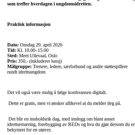
som treffer hverdagen i ungdomsidretten.
Praktisk informasjon
Dato:
Onsdag 29. april 2026
Tid:
Kl. 10.00–15.00
Sted:
Meet Ullevaal, Oslo
Pris:
350,- (inkluderer lunsj)
Målgruppe:
Trenere, ledere, særforbund og andre støttespillere
rundt idrettsungdom
Det vil også være mulig å følge konferansen digitalt.
Dette er gratis, men vi ønsker allikevel at du melder deg på.
Det blir en innholdsrik dag, med innlegg om blant annet
idrettsernæring, forebygging av REDs og hva du gjør dersom du er
bekymret for en utøver.