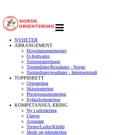
Veksle
navigasjon
NYHETER
ARRANGEMENT
Hovedarrangementer
O-festivalen
Terrengsperringer
Terminlister/Resultater - Norge
Terminlister/resultater - Internasjonalt
TOPPIDRETT
Orientering
Skiorientering
Presisjonsorientering
Sykkelorientering
KOMPETANSE/LÆRING
Ny i orientering
Utøver
Arrangør
Trener/Leder/Klubb
Skole og rekruttering