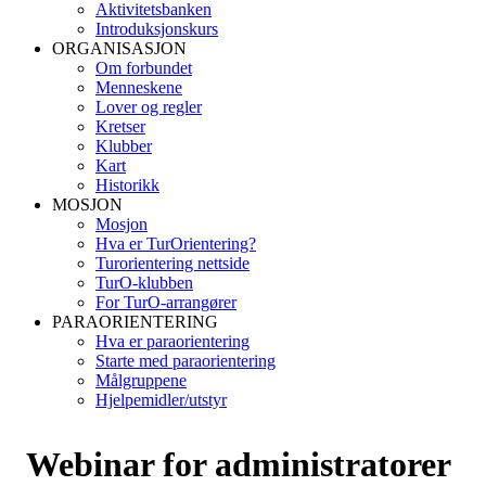
Aktivitetsbanken
Introduksjonskurs
ORGANISASJON
Om forbundet
Menneskene
Lover og regler
Kretser
Klubber
Kart
Historikk
MOSJON
Mosjon
Hva er TurOrientering?
Turorientering nettside
TurO-klubben
For TurO-arrangører
PARAORIENTERING
Hva er paraorientering
Starte med paraorientering
Målgruppene
Hjelpemidler/utstyr
Webinar for administratorer