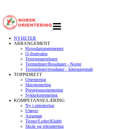
Veksle
navigasjon
NYHETER
ARRANGEMENT
Hovedarrangementer
O-festivalen
Terrengsperringer
Terminlister/Resultater - Norge
Terminlister/resultater - Internasjonalt
TOPPIDRETT
Orientering
Skiorientering
Presisjonsorientering
Sykkelorientering
KOMPETANSE/LÆRING
Ny i orientering
Utøver
Arrangør
Trener/Leder/Klubb
Skole og rekruttering