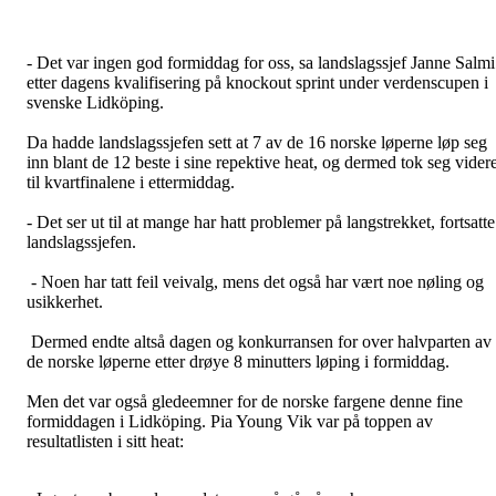
- Det var ingen god formiddag for oss, sa landslagssjef Janne Salmi
etter dagens kvalifisering på knockout sprint under verdenscupen i
svenske Lidköping.
Da hadde landslagssjefen sett at 7 av de 16 norske løperne løp seg
inn blant de 12 beste i sine repektive heat, og dermed tok seg vider
til kvartfinalene i ettermiddag.
- Det ser ut til at mange har hatt problemer på langstrekket, fortsatte
landslagssjefen.
- Noen har tatt feil veivalg, mens det også har vært noe nøling og
usikkerhet.
Dermed endte altså dagen og konkurransen for over halvparten av
de norske løperne etter drøye 8 minutters løping i formiddag.
Men det var også gledeemner for de norske fargene denne fine
formiddagen i Lidköping. Pia Young Vik var på toppen av
resultatlisten i sitt heat: