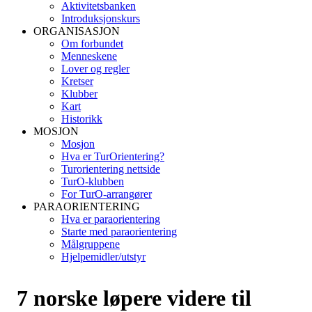
Aktivitetsbanken
Introduksjonskurs
ORGANISASJON
Om forbundet
Menneskene
Lover og regler
Kretser
Klubber
Kart
Historikk
MOSJON
Mosjon
Hva er TurOrientering?
Turorientering nettside
TurO-klubben
For TurO-arrangører
PARAORIENTERING
Hva er paraorientering
Starte med paraorientering
Målgruppene
Hjelpemidler/utstyr
7 norske løpere videre til