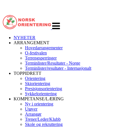
Veksle
navigasjon
NYHETER
ARRANGEMENT
Hovedarrangementer
O-festivalen
Terrengsperringer
Terminlister/Resultater - Norge
Terminlister/resultater - Internasjonalt
TOPPIDRETT
Orientering
Skiorientering
Presisjonsorientering
Sykkelorientering
KOMPETANSE/LÆRING
Ny i orientering
Utøver
Arrangør
Trener/Leder/Klubb
Skole og rekruttering