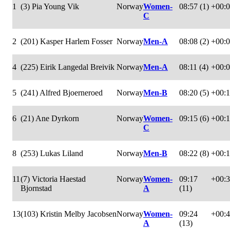
1
(3) Pia Young Vik
Norway
Women-
08:57 (1)
+00:
C
2
(201) Kasper Harlem Fosser
Norway
Men-A
08:08 (2)
+00:
4
(225) Eirik Langedal Breivik
Norway
Men-A
08:11 (4)
+00:
5
(241) Alfred Bjoerneroed
Norway
Men-B
08:20 (5)
+00:
6
(21) Ane Dyrkorn
Norway
Women-
09:15 (6)
+00:
C
8
(253) Lukas Liland
Norway
Men-B
08:22 (8)
+00:
11
(7) Victoria Haestad
Norway
Women-
09:17
+00:
Bjornstad
A
(11)
13
(103) Kristin Melby Jacobsen
Norway
Women-
09:24
+00:
A
(13)