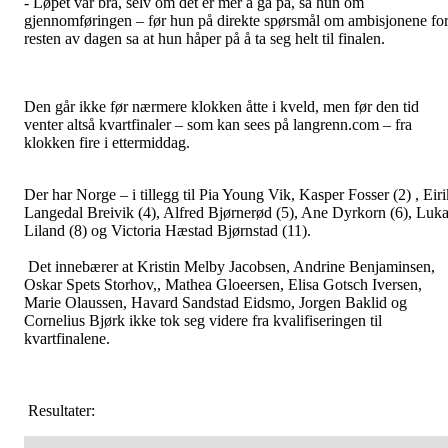
- Løpet var bra, selv om det er mer å gå på, sa hun om
gjennomføringen – før hun på direkte spørsmål om ambisjonene fo
resten av dagen sa at hun håper på å ta seg helt til finalen.
Den går ikke før nærmere klokken åtte i kveld, men før den tid
venter altså kvartfinaler – som kan sees på langrenn.com – fra
klokken fire i ettermiddag.
Der har Norge – i tillegg til Pia Young Vik, Kasper Fosser (2) , Eiri
Langedal Breivik (4), Alfred Bjørnerød (5), Ane Dyrkorn (6), Luk
Liland (8) og Victoria Hæstad Bjørnstad (11).
Det innebærer at Kristin Melby Jacobsen, Andrine Benjaminsen,
Oskar Spets Storhov,, Mathea Gloeersen, Elisa Gotsch Iversen,
Marie Olaussen, Havard Sandstad Eidsmo, Jorgen Baklid og
Cornelius Bjørk ikke tok seg videre fra kvalifiseringen til
kvartfinalene.
Resultater: