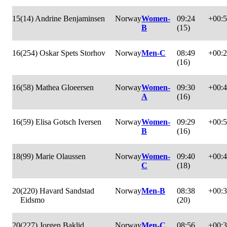
15
(14) Andrine Benjaminsen
Norway
Women-
09:24
+00:
B
(15)
16
(254) Oskar Spets Storhov
Norway
Men-C
08:49
+00:
(16)
16
(58) Mathea Gloeersen
Norway
Women-
09:30
+00:
A
(16)
16
(59) Elisa Gotsch Iversen
Norway
Women-
09:29
+00:
B
(16)
18
(99) Marie Olaussen
Norway
Women-
09:40
+00:
C
(18)
20
(220) Havard Sandstad
Norway
Men-B
08:38
+00:
Eidsmo
(20)
20
(227) Jorgen Baklid
Norway
Men-C
08:56
+00: