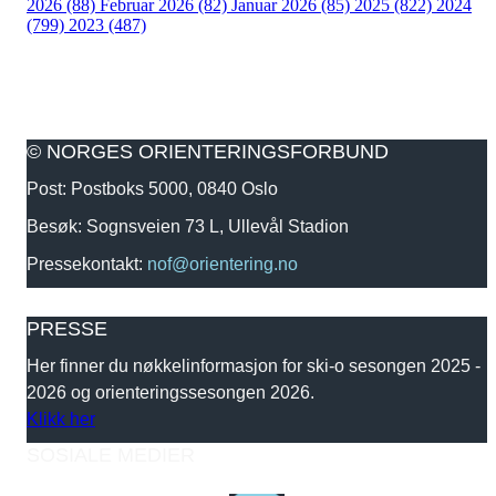
2026 (88)
Februar 2026 (82)
Januar 2026 (85)
2025 (822)
2024
(799)
2023 (487)
© NORGES ORIENTERINGSFORBUND
Post: Postboks 5000, 0840 Oslo
Besøk: Sognsveien 73 L, Ullevål Stadion
Pressekontakt:
nof@orientering.no
PRESSE
Her finner du nøkkelinformasjon for ski-o sesongen 2025 -
2026 og orienteringssesongen 2026.
Klikk her
SOSIALE MEDIER