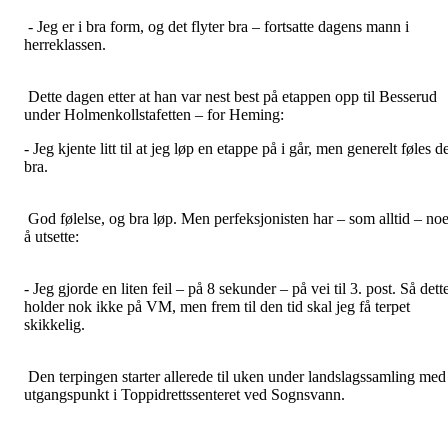
- Jeg er i bra form, og det flyter bra – fortsatte dagens mann i
herreklassen.
Dette dagen etter at han var nest best på etappen opp til Besserud
under Holmenkollstafetten – for Heming:
- Jeg kjente litt til at jeg løp en etappe på i går, men generelt føles d
bra.
God følelse, og bra løp. Men perfeksjonisten har – som alltid – no
å utsette:
- Jeg gjorde en liten feil – på 8 sekunder – på vei til 3. post. Så dett
holder nok ikke på VM, men frem til den tid skal jeg få terpet
skikkelig.
Den terpingen starter allerede til uken under landslagssamling med
utgangspunkt i Toppidrettssenteret ved Sognsvann.