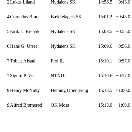
2
Lukas Liland
Nydalens SK
14:56.5
+0:43.0
4
Cornelius Bjørk
Bækkelagets SK
15:01.2
+0:48.0
5
Eirik L. Breivik
Nydalens SK
15:08.5
+0:55.0
6
Hans G. Urset
Nydalens SK
15:09.6
+0:56.0
7
Tobias Alstad
Frol IL
15:10.1
+0:57.0
7
Sigurd P. Vie
NTNUI
15:10.6
+0:57.0
9
Henry McNulty
Heming Orientering
15:13.5
+1:00.0
9
Alfred Bjørnerød
OK Moss
15:13.9
+1:00.0