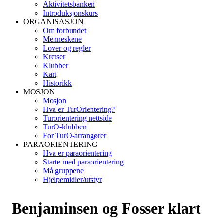
Aktivitetsbanken
Introduksjonskurs
ORGANISASJON
Om forbundet
Menneskene
Lover og regler
Kretser
Klubber
Kart
Historikk
MOSJON
Mosjon
Hva er TurOrientering?
Turorientering nettside
TurO-klubben
For TurO-arrangører
PARAORIENTERING
Hva er paraorientering
Starte med paraorientering
Målgruppene
Hjelpemidler/utstyr
Benjaminsen og Fosser klart