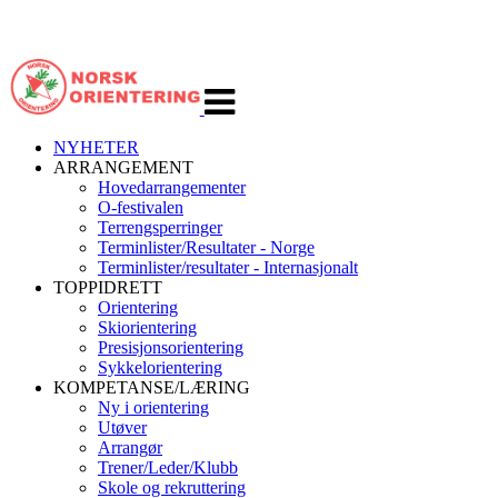
Veksle
navigasjon
NYHETER
ARRANGEMENT
Hovedarrangementer
O-festivalen
Terrengsperringer
Terminlister/Resultater - Norge
Terminlister/resultater - Internasjonalt
TOPPIDRETT
Orientering
Skiorientering
Presisjonsorientering
Sykkelorientering
KOMPETANSE/LÆRING
Ny i orientering
Utøver
Arrangør
Trener/Leder/Klubb
Skole og rekruttering