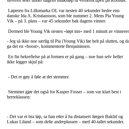
suveren seier under dagens uttaksløp til verdenscupen på Romsås.
Løperen fra Lillomarka OL var nesten 40 sekunder bedre enn
danske Ida A. Kristiansson, som ble nummer 2. Mens Pia Young
Vik – på 3. plass – var 45 sekunder bak dagens vinner.
Dermed ble Young Vik nesten «løpt inn» med 1 minutt av vinnere
- Jeg så ikke noe særlig til Pia (Young Vik) før helt på slutten, og d
ga det en «boost», kommenterte Benjaminsen.
En fin bekreftelse på at formen er på gang – noe hun selv heller
ikke legger skjul på:
- Det er gøy å føle at det stemmer.
Stemmer gjør det også for Kasper Fosser – som var klart best i
herreklassen:
- Det var et bra løp, sa han etter å ha distansert Jørgen Baklid og
Lukas Liland – som delte andreplassen – med 40-tallet sekunder.