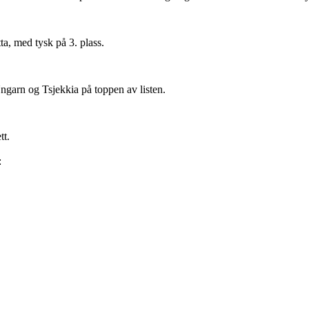
tta, med tysk på 3. plass.
ngarn og Tsjekkia på toppen av listen.
tt.
: