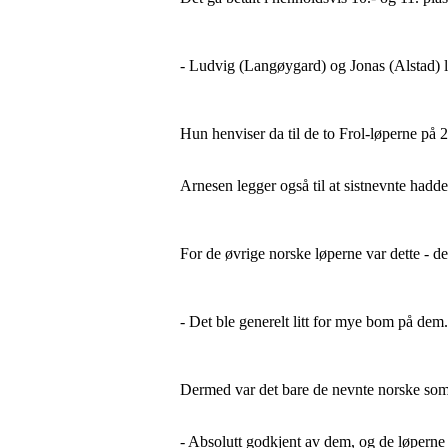
- Ludvig (Langøygard) og Jonas (Alstad) l
Hun henviser da til de to Frol-løperne på 2
Arnesen legger også til at sistnevnte hadde
For de øvrige norske løperne var dette - d
- Det ble generelt litt for mye bom på dem.
Dermed var det bare de nevnte norske som 
- Absolutt godkjent av dem, og de løperne s