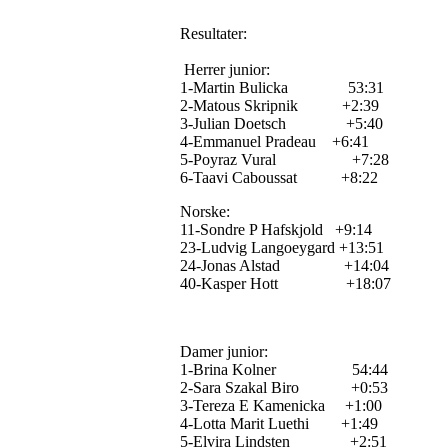
Resultater:
Herrer junior:
1-Martin Bulicka 53:31
2-Matous Skripnik +2:39
3-Julian Doetsch +5:40
4-Emmanuel Pradeau +6:41
5-Poyraz Vural +7:28
6-Taavi Caboussat +8:22
Norske:
11-Sondre P Hafskjold +9:14
23-Ludvig Langoeygard +13:51
24-Jonas Alstad +14:04
40-Kasper Hott +18:07
Damer junior:
1-Brina Kolner 54:44
2-Sara Szakal Biro +0:53
3-Tereza E Kamenicka +1:00
4-Lotta Marit Luethi +1:49
5-Elvira Lindsten +2:51