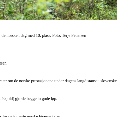
 de norske i dag med 10. plass. Foto: Terje Pettersen
esen.
ter om de norske prestasjonene under dagens langdistanse i slovensk
afskjold) gjorde begge to gode løp.
s for de to beste norske løperne i dag.