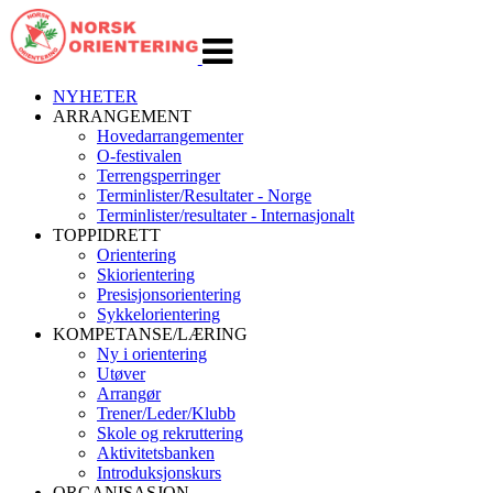
Veksle
navigasjon
NYHETER
ARRANGEMENT
Hovedarrangementer
O-festivalen
Terrengsperringer
Terminlister/Resultater - Norge
Terminlister/resultater - Internasjonalt
TOPPIDRETT
Orientering
Skiorientering
Presisjonsorientering
Sykkelorientering
KOMPETANSE/LÆRING
Ny i orientering
Utøver
Arrangør
Trener/Leder/Klubb
Skole og rekruttering
Aktivitetsbanken
Introduksjonskurs
ORGANISASJON