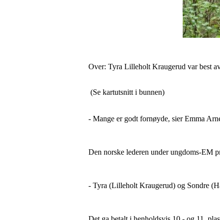
Over: Tyra Lilleholt Kraugerud var best av
(Se kartutsnitt i bunnen)
- Mange er godt fornøyde, sier Emma Arn
Den norske lederen under ungdoms-EM pra
- Tyra (Lilleholt Kraugerud) og Sondre (H
Det ga betalt i henholdsvis 10.- og 11. plas