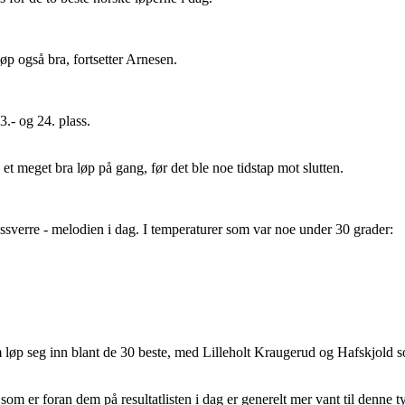
øp også bra, fortsetter Arnesen.
3.- og 24. plass.
 et meget bra løp på gang, før det ble noe tidstap mot slutten.
essverre - melodien i dag. I temperaturer som var noe under 30 grader:
løp seg inn blant de 30 beste, med Lilleholt Kraugerud og Hafskjold s
om er foran dem på resultatlisten i dag er generelt mer vant til denne t