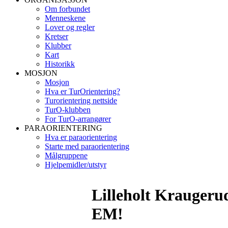
Om forbundet
Menneskene
Lover og regler
Kretser
Klubber
Kart
Historikk
MOSJON
Mosjon
Hva er TurOrientering?
Turorientering nettside
TurO-klubben
For TurO-arrangører
PARAORIENTERING
Hva er paraorientering
Starte med paraorientering
Målgruppene
Hjelpemidler/utstyr
Lilleholt Kraugeru
EM!