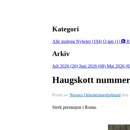
Kategori
Alle innlegg
Nyheter (194)
O-løp (1)
R
Arkiv
Juli 2026 (26)
Juni 2026 (68)
Mai 2026 (8
Haugskott nummer
Postet av
Norges Orienteringsforbund
den
Sterk prestasjon i Roma.