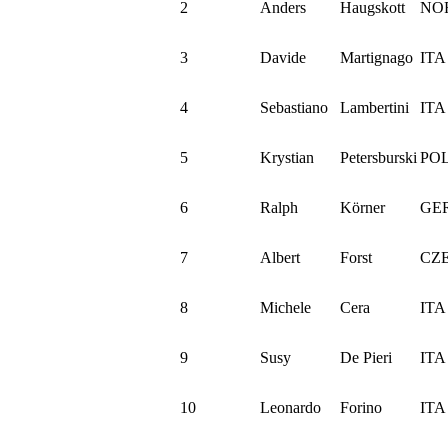
2
Anders
Haugskott
NO
3
Davide
Martignago
ITA
4
Sebastiano
Lambertini
ITA
5
Krystian
Petersburski
PO
6
Ralph
Körner
GE
7
Albert
Forst
CZ
8
Michele
Cera
ITA
9
Susy
De Pieri
ITA
10
Leonardo
Forino
ITA