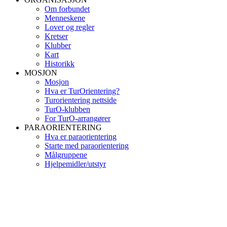
Om forbundet
Menneskene
Lover og regler
Kretser
Klubber
Kart
Historikk
MOSJON
Mosjon
Hva er TurOrientering?
Turorientering nettside
TurO-klubben
For TurO-arrangører
PARAORIENTERING
Hva er paraorientering
Starte med paraorientering
Målgruppene
Hjelpemidler/utstyr