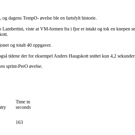
a, og dagens TempO- øvelse ble en fartsfylt historie.
ambertini, viste at VM-formen fra i fjor er intakt og tok en knepen s
kott.
sjoner og totalt 40 oppgaver.
r også tidene der for eksempel Anders Haugskott snittet kun 4,2 sekunde
n sprint-PreO øvelse.
Time in
try
seconds
163