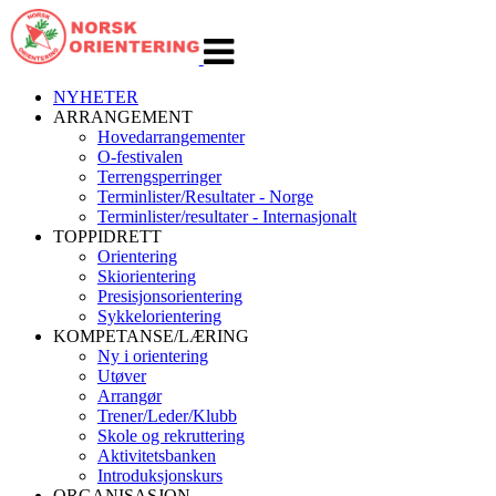
Veksle
navigasjon
NYHETER
ARRANGEMENT
Hovedarrangementer
O-festivalen
Terrengsperringer
Terminlister/Resultater - Norge
Terminlister/resultater - Internasjonalt
TOPPIDRETT
Orientering
Skiorientering
Presisjonsorientering
Sykkelorientering
KOMPETANSE/LÆRING
Ny i orientering
Utøver
Arrangør
Trener/Leder/Klubb
Skole og rekruttering
Aktivitetsbanken
Introduksjonskurs
ORGANISASJON