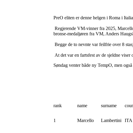
PreO eliten er denne helgen i Roma i Itali
Regjerende VM-vinner fra 2025, Marcello L
bronse-medaljøren fra VM, Anders Haugs
Begge de to nevnte var feilfrie over 8 sta
At det var en fartsfest av de sjeldne vise
Søndag venter både ny TempO, men også e
rank
name
surname
coun
1
Marcello
Lambertini
ITA