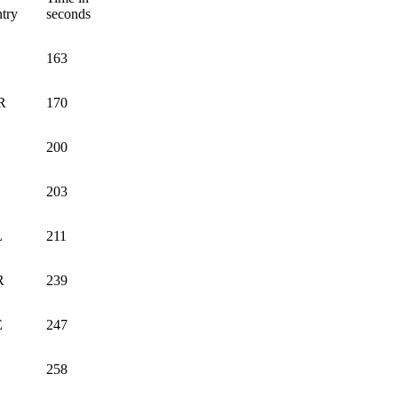
try
seconds
163
R
170
200
203
L
211
R
239
E
247
258