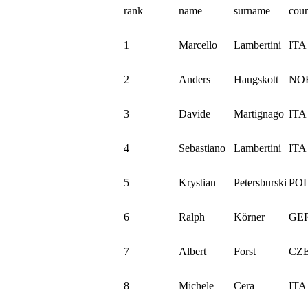
rank
name
surname
coun
1
Marcello
Lambertini
ITA
2
Anders
Haugskott
NO
3
Davide
Martignago
ITA
4
Sebastiano
Lambertini
ITA
5
Krystian
Petersburski
PO
6
Ralph
Körner
GE
7
Albert
Forst
CZ
8
Michele
Cera
ITA