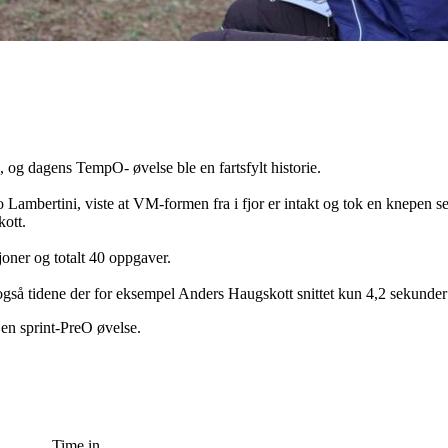
a, og dagens TempO- øvelse ble en fartsfylt historie.
ambertini, viste at VM-formen fra i fjor er intakt og tok en knepen s
kott.
sjoner og totalt 40 oppgaver.
r også tidene der for eksempel Anders Haugskott snittet kun 4,2 sekunde
n sprint-PreO øvelse.
Time in