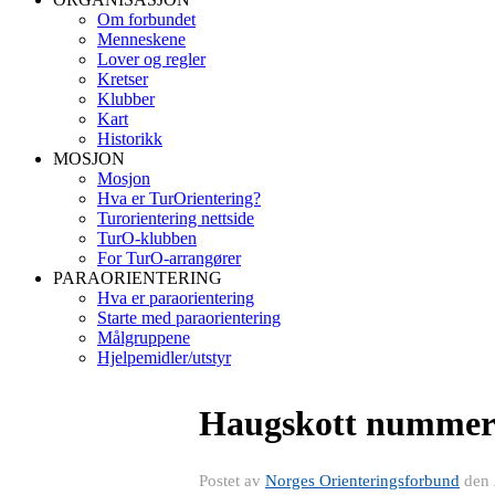
Om forbundet
Menneskene
Lover og regler
Kretser
Klubber
Kart
Historikk
MOSJON
Mosjon
Hva er TurOrientering?
Turorientering nettside
TurO-klubben
For TurO-arrangører
PARAORIENTERING
Hva er paraorientering
Starte med paraorientering
Målgruppene
Hjelpemidler/utstyr
Haugskott nummer
Postet av
Norges Orienteringsforbund
den