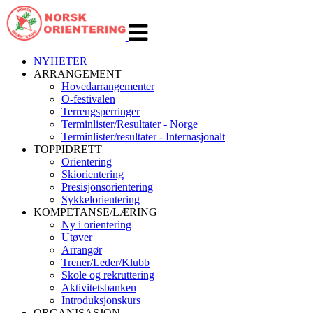
Veksle
navigasjon
NYHETER
ARRANGEMENT
Hovedarrangementer
O-festivalen
Terrengsperringer
Terminlister/Resultater - Norge
Terminlister/resultater - Internasjonalt
TOPPIDRETT
Orientering
Skiorientering
Presisjonsorientering
Sykkelorientering
KOMPETANSE/LÆRING
Ny i orientering
Utøver
Arrangør
Trener/Leder/Klubb
Skole og rekruttering
Aktivitetsbanken
Introduksjonskurs
ORGANISASJON