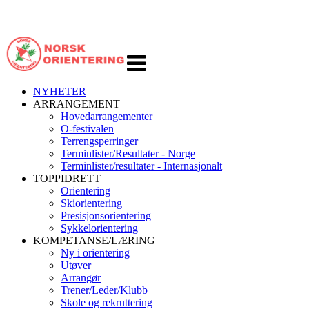
Veksle
navigasjon
NYHETER
ARRANGEMENT
Hovedarrangementer
O-festivalen
Terrengsperringer
Terminlister/Resultater - Norge
Terminlister/resultater - Internasjonalt
TOPPIDRETT
Orientering
Skiorientering
Presisjonsorientering
Sykkelorientering
KOMPETANSE/LÆRING
Ny i orientering
Utøver
Arrangør
Trener/Leder/Klubb
Skole og rekruttering