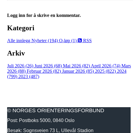
Logg inn for å skrive en kommentar.
Kategori
Alle innlegg
Nyheter (194)
O-løp (1)
RSS
Arkiv
Juli 2026 (26)
Juni 2026 (68)
Mai 2026 (82)
April 2026 (74)
Mars
2026 (88)
Februar 2026 (82)
Januar 2026 (85)
2025 (822)
2024
(799)
2023 (487)
© NORGES ORIENTERINGSFORBUND
Post: Postboks 5000, 0840 Oslo
Besøk: Sognsveien 73 L, Ullevål Stadion