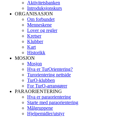
Aktivitetsbanken
Introduksjonskurs
ORGANISASJON
Om forbundet
Menneskene
Lover og regler
Kretser
Klubber
Kart
Historikk
MOSJON
Mosjon
Hva er TurOrientering?
Turorientering nettside
TurO-klubben
For TurO-arrangører
PARAORIENTERING
Hva er paraorientering
Starte med paraorientering
Målgruppene
Hjelpemidler/utstyr