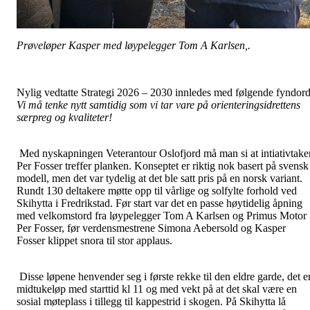
Prøveløper Kasper med løypelegger Tom A Karlsen,.
Nylig vedtatte Strategi 2026 – 2030 innledes med følgende fyndord
Vi må tenke nytt samtidig som vi tar vare på orienteringsidrettens
særpreg og kvaliteter!
Med nyskapningen Veterantour Oslofjord må man si at intiativtake
Per Fosser treffer planken. Konseptet er riktig nok basert på svensk
modell, men det var tydelig at det ble satt pris på en norsk variant.
Rundt 130 deltakere møtte opp til vårlige og solfylte forhold ved
Skihytta i Fredrikstad. Før start var det en passe høytidelig åpning
med velkomstord fra løypelegger Tom A Karlsen og Primus Motor
Per Fosser, før verdensmestrene Simona Aebersold og Kasper
Fosser klippet snora til stor applaus.
Disse løpene henvender seg i første rekke til den eldre garde, det e
midtukeløp med starttid kl 11 og med vekt på at det skal være en
sosial møteplass i tillegg til kappestrid i skogen. På Skihytta lå