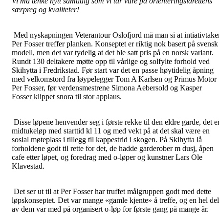
Vi må tenke nytt samtidig som vi tar vare på orienteringsidrettens
særpreg og kvaliteter!
Med nyskapningen Veterantour Oslofjord må man si at intiativtake
Per Fosser treffer planken. Konseptet er riktig nok basert på svensk
modell, men det var tydelig at det ble satt pris på en norsk variant.
Rundt 130 deltakere møtte opp til vårlige og solfylte forhold ved
Skihytta i Fredrikstad. Før start var det en passe høytidelig åpning
med velkomstord fra løypelegger Tom A Karlsen og Primus Motor
Per Fosser, før verdensmestrene Simona Aebersold og Kasper
Fosser klippet snora til stor applaus.
Disse løpene henvender seg i første rekke til den eldre garde, det e
midtukeløp med starttid kl 11 og med vekt på at det skal være en
sosial møteplass i tillegg til kappestrid i skogen. På Skihytta lå
forholdene godt til rette for det, de hadde garderober m dusj, åpen
cafe etter løpet, og foredrag med o-løper og kunstner Lars Ole
Klavestad.
Det ser ut til at Per Fosser har truffet målgruppen godt med dette
løpskonseptet. Det var mange «gamle kjente» å treffe, og en hel del
av dem var med på organisert o-løp for første gang på mange år.