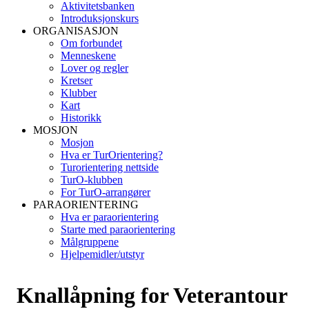
Aktivitetsbanken
Introduksjonskurs
ORGANISASJON
Om forbundet
Menneskene
Lover og regler
Kretser
Klubber
Kart
Historikk
MOSJON
Mosjon
Hva er TurOrientering?
Turorientering nettside
TurO-klubben
For TurO-arrangører
PARAORIENTERING
Hva er paraorientering
Starte med paraorientering
Målgruppene
Hjelpemidler/utstyr
Knallåpning for Veterantour