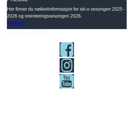
Her finner du nøkkelinformasjon for ski-o sesongen 2025 -
2026 og orienteringssesongen 2026.
Klikk her
SOSIALE MEDIER