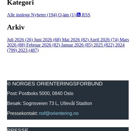
Kategori
Alle innlegg
Nyheter (194)
O-løp (1)
RSS
Arkiv
Juli 2026 (26)
Juni 2026 (68)
Mai 2026 (82)
April 2026 (74)
Mars
2026 (88)
Februar 2026 (82)
Januar 2026 (85)
2025 (822)
2024
(799)
2023 (487)
© NORGES ORIENTERINGSFORBUND
Post: Postboks 5000, 0840 Oslo
Besøk: Sognsveien 73 L, Ullevål Stadion
Pressekontakt:
nof@orientering.no
PRESSE