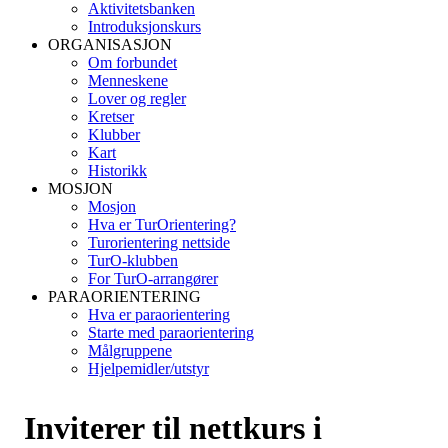
Aktivitetsbanken
Introduksjonskurs
ORGANISASJON
Om forbundet
Menneskene
Lover og regler
Kretser
Klubber
Kart
Historikk
MOSJON
Mosjon
Hva er TurOrientering?
Turorientering nettside
TurO-klubben
For TurO-arrangører
PARAORIENTERING
Hva er paraorientering
Starte med paraorientering
Målgruppene
Hjelpemidler/utstyr
Inviterer til nettkurs i