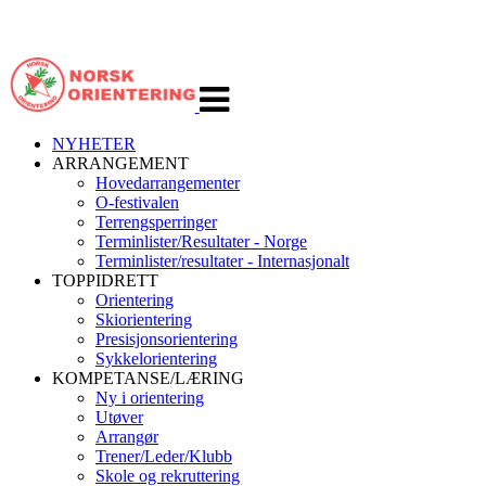
Veksle
navigasjon
NYHETER
ARRANGEMENT
Hovedarrangementer
O-festivalen
Terrengsperringer
Terminlister/Resultater - Norge
Terminlister/resultater - Internasjonalt
TOPPIDRETT
Orientering
Skiorientering
Presisjonsorientering
Sykkelorientering
KOMPETANSE/LÆRING
Ny i orientering
Utøver
Arrangør
Trener/Leder/Klubb
Skole og rekruttering