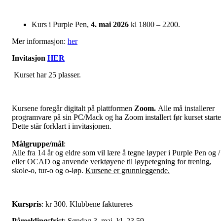
Kurs i Purple Pen,
4. mai 2026
kl 1800 – 2200.
Mer informasjon:
her
Invitasjon
HER
Kurset har 25 plasser.
Kursene foregår digitalt på plattformen
Zoom.
Alle må installerer
programvare på sin PC/Mack og ha Zoom installert før kurset starte
Dette står forklart i invitasjonen.
Målgruppe/mål
:
Alle fra 14 år og eldre som vil lære å tegne løyper i Purple Pen og /
eller OCAD og anvende verktøyene til løypetegning for trening,
skole-o, tur-o og o-løp.
Kursene er grunnleggende.
Kurspris
: kr 300. Klubbene faktureres
Påmeldingsfrist
: Søndag 3. mai, kl. 23.59