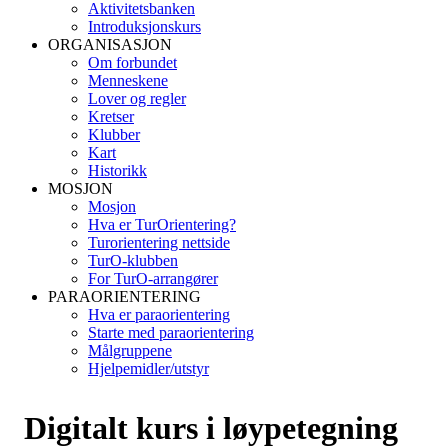
Aktivitetsbanken
Introduksjonskurs
ORGANISASJON
Om forbundet
Menneskene
Lover og regler
Kretser
Klubber
Kart
Historikk
MOSJON
Mosjon
Hva er TurOrientering?
Turorientering nettside
TurO-klubben
For TurO-arrangører
PARAORIENTERING
Hva er paraorientering
Starte med paraorientering
Målgruppene
Hjelpemidler/utstyr
Digitalt kurs i løypetegning