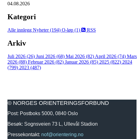
04.08.2026
Kategori
Alle innlegg
Nyheter (194)
O-løp (1)
RSS
Arkiv
Juli 2026 (26)
Juni 2026 (68)
Mai 2026 (82)
April 2026 (74)
Mars
2026 (88)
Februar 2026 (82)
Januar 2026 (85)
2025 (822)
2024
(799)
2023 (487)
© NORGES ORIENTERINGSFORBUND
Post: Postboks 5000, 0840 Oslo
Besøk: Sognsveien 73 L, Ullevål Stadion
Pressekontakt:
nof@orientering.no