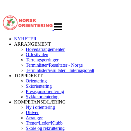
Veksle
navigasjon
NYHETER
ARRANGEMENT
Hovedarrangementer
O-festivalen
Terrengsperringer
Terminlister/Resultater - Norge
Terminlister/resultater - Internasjonalt
TOPPIDRETT
Orientering
Skiorientering
Presisjonsorientering
Sykkelorientering
KOMPETANSE/LÆRING
Ny i orientering
Utøver
Arrangør
Trener/Leder/Klubb
Skole og rekruttering