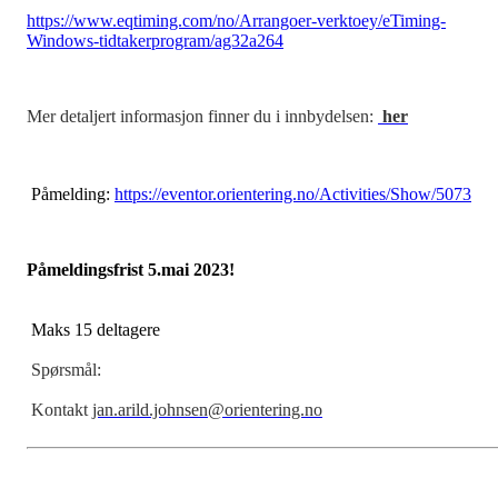
https://www.eqtiming.com/no/Arrangoer-verktoey/eTiming-
Windows-tidtakerprogram/ag32a264
Mer detaljert informasjon finner du i innbydelsen:
her
Påmelding:
https://eventor.orientering.no/Activities/Show/5073
Påmeldingsfrist 5.mai 2023!
Maks 15 deltagere
Spørsmål:
Kontakt
jan.arild.johnsen@orientering.no