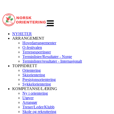
Veksle
navigasjon
NYHETER
ARRANGEMENT
Hovedarrangementer
O-festivalen
Terrengsperringer
Terminlister/Resultater - Norge
Terminlister/resultater - Internasjonalt
TOPPIDRETT
Orientering
Skiorientering
Presisjonsorientering
Sykkelorientering
KOMPETANSE/LÆRING
Ny i orientering
Utøver
Arrangør
Trener/Leder/Klubb
Skole og rekruttering