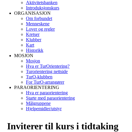
Aktivitetsbanken
Introduksjonskurs
ORGANISASJON
Om forbundet
Menneskene
Lover og regler
Kretser
Klubber
Kart
Historikk
MOSJON
Mosjon
Hva er TurOrientering?
Turorientering nettside
TurO-klubben
For TurO-arrangører
PARAORIENTERING
Hva er paraorientering
Starte med paraorientering
Målgruppene
Hjelpemidler/utstyr
Inviterer til kurs i tidtaking