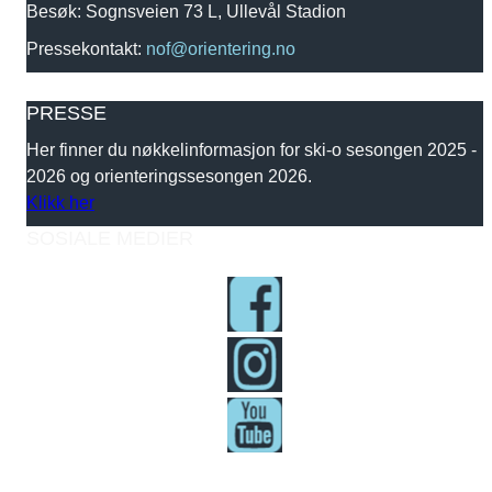
Besøk: Sognsveien 73 L, Ullevål Stadion
Pressekontakt:
nof@orientering.no
PRESSE
Her finner du nøkkelinformasjon for ski-o sesongen 2025 -
2026 og orienteringssesongen 2026.
Klikk her
SOSIALE MEDIER