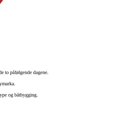
 de to påfølgende dagene.
 Bymarka.
løype og båtbygging.