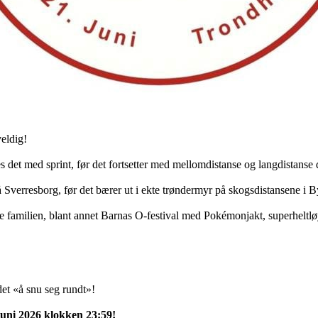
eldig!
 det med sprint, før det fortsetter med mellomdistanse og langdistanse
 på Sverresborg, før det bærer ut i ekte trøndermyr på skogsdistansene i
 hele familien, blant annet Barnas O-festival med Pokémonjakt, superhelt
et «å snu seg rundt»!
juni 2026 klokken 23:59!