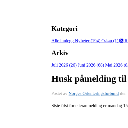
Kategori
Alle innlegg
Nyheter (194)
O-løp (1)
R
Arkiv
Juli 2026 (26)
Juni 2026 (68)
Mai 2026 (8
Husk påmelding til 
Postet av
Norges Orienteringsforbund
den
Siste frist for etteranmelding er mandag 15.