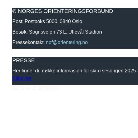
© NORGES ORIENTERINGSFORBUND
Post: Postboks 5000, 0840 Oslo
Besøk: Sognsveien 73 L, Ullevål Stadion
Pressekontakt:
nof@orientering.no
PRESSE
Her finner du nøkkelinformasjon for ski-o sesongen 2025
Klikk her
SOSIALE MEDIER