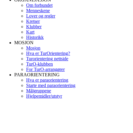
Om forbundet
Menneskene
Lover og regler
Kretser
Klubber
Kart
Historikk
MOSJON
Mosjon
Hva er TurOrientering?
Turorientering nettside
TurO-klubben
For TurO-arrangører
PARAORIENTERING
Hva er paraorientering
Starte med paraorientering
Målgruppene
Hjelpemidler/utstyr