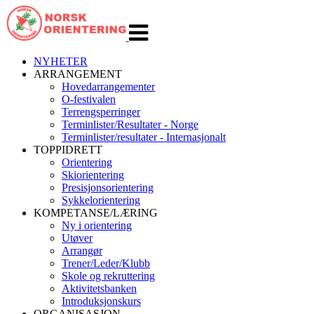
Veksle
navigasjon
NYHETER
ARRANGEMENT
Hovedarrangementer
O-festivalen
Terrengsperringer
Terminlister/Resultater - Norge
Terminlister/resultater - Internasjonalt
TOPPIDRETT
Orientering
Skiorientering
Presisjonsorientering
Sykkelorientering
KOMPETANSE/LÆRING
Ny i orientering
Utøver
Arrangør
Trener/Leder/Klubb
Skole og rekruttering
Aktivitetsbanken
Introduksjonskurs
ORGANISASJON