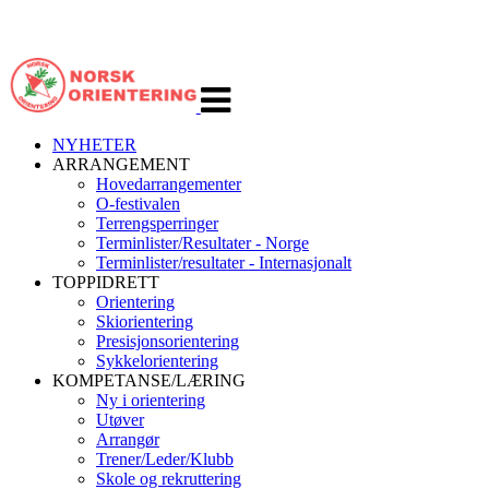
Veksle
navigasjon
NYHETER
ARRANGEMENT
Hovedarrangementer
O-festivalen
Terrengsperringer
Terminlister/Resultater - Norge
Terminlister/resultater - Internasjonalt
TOPPIDRETT
Orientering
Skiorientering
Presisjonsorientering
Sykkelorientering
KOMPETANSE/LÆRING
Ny i orientering
Utøver
Arrangør
Trener/Leder/Klubb
Skole og rekruttering