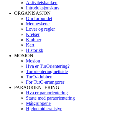
Aktivitetsbanken
Introduksjonskurs
ORGANISASJON
Om forbundet
Menneskene
Lover og regler
Kretser
Klubber
Kart
Historikk
MOSJON
Mosjon
Hva er TurOrientering?
Turorientering nettside
TurO-klubben
For TurO-arrangører
PARAORIENTERING
Hva er paraorientering
Starte med paraorientering
Målgruppene
Hjelpemidler/utstyr