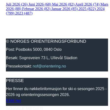
Juli 2026 (26)
Juni 2026 (68)
Mai 2026 (82)
April 2026 (74)
Mars
2026 (88)
Februar 2026 (82)
Januar 2026 (85)
2025 (822)
2024
(799)
2023 (487)
© NORGES ORIENTERINGSFORBUND
Post: Postboks 5000, 0840 Oslo
Besøk: Sognsveien 73 L, Ullevål Stadion
Pressekontakt:
nof@orientering.no
PRESSE
Her finner du nøkkelinformasjon for ski-o sesongen 2025 -
2026 og orienteringssesongen 2026.
Klikk her
SOSIALE MEDIER