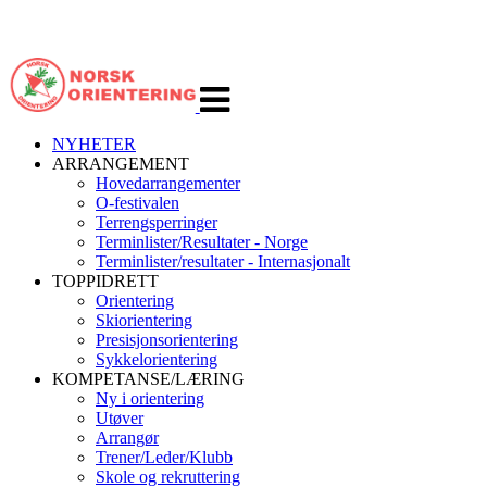
Veksle
navigasjon
NYHETER
ARRANGEMENT
Hovedarrangementer
O-festivalen
Terrengsperringer
Terminlister/Resultater - Norge
Terminlister/resultater - Internasjonalt
TOPPIDRETT
Orientering
Skiorientering
Presisjonsorientering
Sykkelorientering
KOMPETANSE/LÆRING
Ny i orientering
Utøver
Arrangør
Trener/Leder/Klubb
Skole og rekruttering