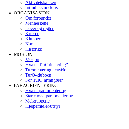
Aktivitetsbanken
Introduksjonskurs
ORGANISASJON
Om forbundet
Menneskene
Lover og regler
Kretser
Klubber
Kart
Historikk
MOSJON
Mosjon
Hva er TurOrientering?
Turorientering nettside
TurO-klubben
For TurO-arrangører
PARAORIENTERING
Hva er paraorientering
Starte med paraorientering
Målgruppene
Hjelpemidler/utstyr