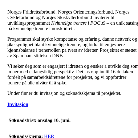
Norges Friidrettsforbund, Norges Orienteringsforbund, Norges
Cykleforbund og Norges Skiskytterforbund inviterer til
utviklingsprogrammet
Kvinnelige trenere i FOCuS
– en unik satsin
på kvinnelige trenere i norsk idrett.
Programmet skal styrke kompetanse og erfaring, danne nettverk og
øke synlighet blant kvinnelige trenere, og bidra til en jevnere
kjønnsbalanse i trenerrollen på tvers av idretter. Prosjektet er støttet
av Sparebankstiftelsen DNB.
Vi søker deg som er engasjert i idretten og ønsker å utvikle deg so
trener med et langsiktig perspektiv. Det tas opp inntil 16 deltakere
fordelt på samarbeidsidrettene for prosjektet, og vi oppfordrer
trenere på alle nivåer til å søke.
Under finner du invitasjon og søknadsskjema til prosjektet.
Invitasjon
Søknadsfrist: onsdag 10. juni.
Søknadsskjema:
HER