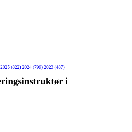
)
2025 (822)
2024 (799)
2023 (487)
ringsinstruktør i