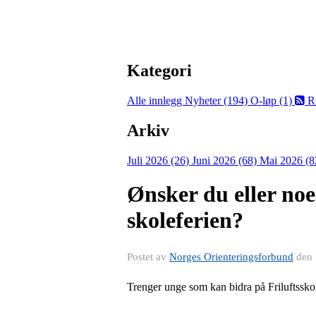
Kategori
Alle innlegg
Nyheter (194)
O-løp (1)
R
Arkiv
Juli 2026 (26)
Juni 2026 (68)
Mai 2026 (8
Ønsker du eller noe
skoleferien?
Postet av
Norges Orienteringsforbund
den
Trenger unge som kan bidra på Friluftssko