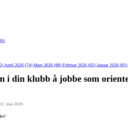
SS
2)
April 2026 (74)
Mars 2026 (88)
Februar 2026 (82)
Januar 2026 (85
n i din klubb å jobbe som oriente
11. mai 2026
ler!