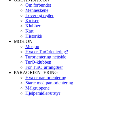
Om forbundet
Menneskene
Lover og regler
Kretser
Klubber
Kart
Historikk
MOSJON
Mosjon
Hva er TurOrientering?
Turorientering nettside
TurO-klubben
For TurO-arrangører
PARAORIENTERING
Hva er paraorientering
Starte med paraorientering
Målgruppene
Hjelpemidler/utstyr