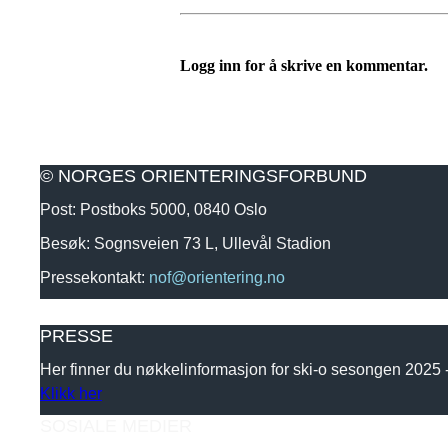
Logg inn for å skrive en kommentar.
© NORGES ORIENTERINGSFORBUND
Post: Postboks 5000, 0840 Oslo
Besøk: Sognsveien 73 L, Ullevål Stadion
Pressekontakt:
nof@orientering.no
PRESSE
Her finner du nøkkelinformasjon for ski-o sesongen 2025
Klikk her
SOSIALE MEDIER