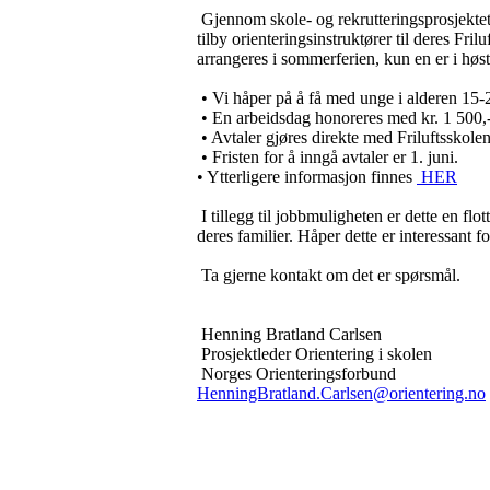
Gjennom skole- og rekrutteringsprosjekte
tilby orienteringsinstruktører til deres Fril
arrangeres i sommerferien, kun en er i høst
• Vi håper på å få med unge i alderen 15-2
• En arbeidsdag honoreres med kr. 1 500,-
• Avtaler gjøres direkte med Friluftsskolen
• Fristen for å inngå avtaler er 1. juni.
• Ytterligere informasjon finnes
HER
I tillegg til jobbmuligheten er dette en flo
deres familier. Håper dette er interessant f
Ta gjerne kontakt om det er spørsmål.
Henning Bratland Carlsen
Prosjektleder Orientering i skolen
Norges Orienteringsforbund
HenningBratland.Carlsen@orientering.no