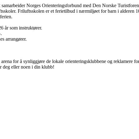
t samarbeider Norges Orienteringsforbund med Den Norske Turistforen
uftsskoler. Friluftsskolen er et ferietilbud i nærmiljøet for barn i alderen
ferien.
6 år som instruktører.
.
es arrangører.
tt arena for å synliggjøre de lokale orienteringsklubbene og reklamere for
or deg eller noen i din klubb!