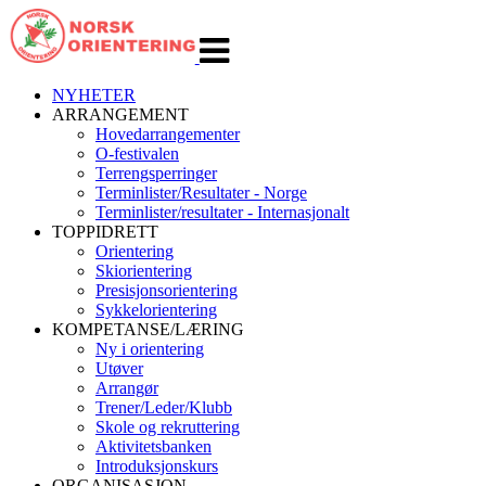
Veksle
navigasjon
NYHETER
ARRANGEMENT
Hovedarrangementer
O-festivalen
Terrengsperringer
Terminlister/Resultater - Norge
Terminlister/resultater - Internasjonalt
TOPPIDRETT
Orientering
Skiorientering
Presisjonsorientering
Sykkelorientering
KOMPETANSE/LÆRING
Ny i orientering
Utøver
Arrangør
Trener/Leder/Klubb
Skole og rekruttering
Aktivitetsbanken
Introduksjonskurs
ORGANISASJON