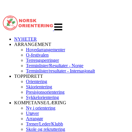
Veksle
navigasjon
NYHETER
ARRANGEMENT
Hovedarrangementer
O-festivalen
Terrengsperringer
Terminlister/Resultater - Norge
Terminlister/resultater - Internasjonalt
TOPPIDRETT
Orientering
Skiorientering
Presisjonsorientering
Sykkelorientering
KOMPETANSE/LÆRING
Ny i orientering
Utøver
Arrangør
Trener/Leder/Klubb
Skole og rekruttering