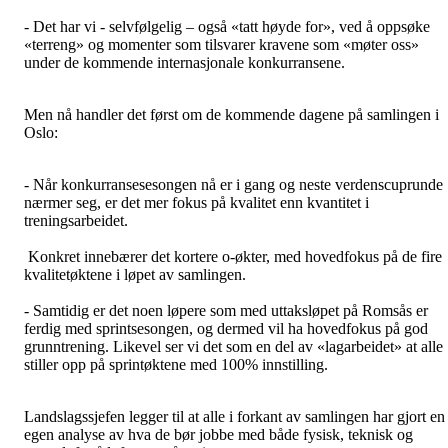
- Det har vi - selvfølgelig – også «tatt høyde for», ved å oppsøke
«terreng» og momenter som tilsvarer kravene som «møter oss»
under de kommende internasjonale konkurransene.
Men nå handler det først om de kommende dagene på samlingen i
Oslo:
- Når konkurransesesongen nå er i gang og neste verdenscuprunde
nærmer seg, er det mer fokus på kvalitet enn kvantitet i
treningsarbeidet.
Konkret innebærer det kortere o-økter, med hovedfokus på de fire
kvalitetøktene i løpet av samlingen.
- Samtidig er det noen løpere som med uttaksløpet på Romsås er
ferdig med sprintsesongen, og dermed vil ha hovedfokus på god
grunntrening. Likevel ser vi det som en del av «lagarbeidet» at alle
stiller opp på sprintøktene med 100% innstilling.
Landslagssjefen legger til at alle i forkant av samlingen har gjort en
egen analyse av hva de bør jobbe med både fysisk, teknisk og