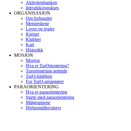
Aktivitetsbanken
Introduksjonskurs
ORGANISASJON
Om forbundet
Menneskene
Lover og regler
Kretser
Klubber
Kart
Historikk
MOSJON
Mosjon
Hva er TurOrientering?
Turorientering nettside
TurO-klubben
For TurO-arrangører
PARAORIENTERING
Hva er paraorientering
Starte med paraorientering
Målgruppene
Hjelpemidler/utstyr