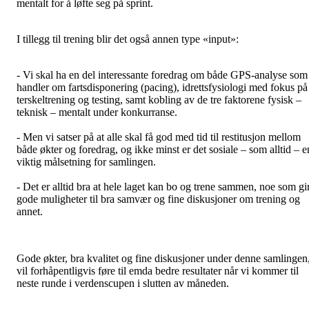
mentalt for å løfte seg på sprint.
I tillegg til trening blir det også annen type «input»:
- Vi skal ha en del interessante foredrag om både GPS-analyse som
handler om fartsdisponering (pacing), idrettsfysiologi med fokus på
terskeltrening og testing, samt kobling av de tre faktorene fysisk –
teknisk – mentalt under konkurranse.
- Men vi satser på at alle skal få god med tid til restitusjon mellom
både økter og foredrag, og ikke minst er det sosiale – som alltid – e
viktig målsetning for samlingen.
- Det er alltid bra at hele laget kan bo og trene sammen, noe som gi
gode muligheter til bra samvær og fine diskusjoner om trening og
annet.
Gode økter, bra kvalitet og fine diskusjoner under denne samlingen
vil forhåpentligvis føre til emda bedre resultater når vi kommer til
neste runde i verdenscupen i slutten av måneden.