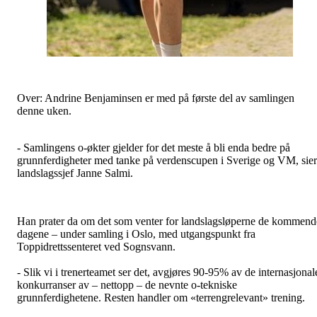
Over: Andrine Benjaminsen er med på første del av samlingen
denne uken.
- Samlingens o-økter gjelder for det meste å bli enda bedre på
grunnferdigheter med tanke på verdenscupen i Sverige og VM, sier
landslagssjef Janne Salmi.
Han prater da om det som venter for landslagsløperne de kommend
dagene – under samling i Oslo, med utgangspunkt fra
Toppidrettssenteret ved Sognsvann.
- Slik vi i trenerteamet ser det, avgjøres 90-95% av de internasjonal
konkurranser av – nettopp – de nevnte o-tekniske
grunnferdighetene. Resten handler om «terrengrelevant» trening.