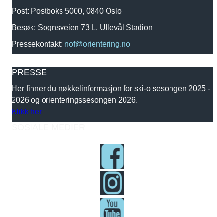
Post: Postboks 5000, 0840 Oslo
Besøk: Sognsveien 73 L, Ullevål Stadion
Pressekontakt:
nof@orientering.no
PRESSE
Her finner du nøkkelinformasjon for ski-o sesongen 2025 -
2026 og orienteringssesongen 2026.
Klikk her
SOSIALE MEDIER