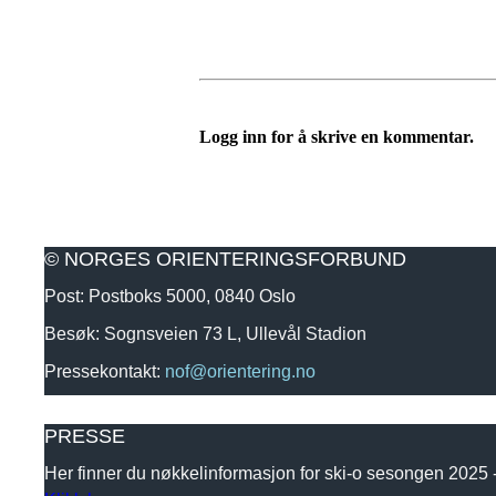
Logg inn for å skrive en kommentar.
© NORGES ORIENTERINGSFORBUND
Post: Postboks 5000, 0840 Oslo
Besøk: Sognsveien 73 L, Ullevål Stadion
Pressekontakt:
nof@orientering.no
PRESSE
Her finner du nøkkelinformasjon for ski-o sesongen 2025