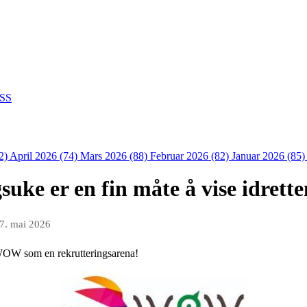
SS
2)
April 2026 (74)
Mars 2026 (88)
Februar 2026 (82)
Januar 2026 (85
suke er en fin måte å vise idrette
7. mai 2026
 WOW som en rekrutteringsarena!