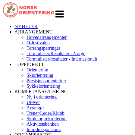
Veksle
navigasjon
NYHETER
ARRANGEMENT
Hovedarrangementer
O-festivalen
Terrengsperringer
Terminlister/Resultater - Norge
Terminlister/resultater - Internasjonalt
TOPPIDRETT
Orientering
Skiorientering
Presisjonsorientering
Sykkelorientering
KOMPETANSE/LÆRING
Ny i orientering
Utøver
Arrangør
Trener/Leder/Klubb
Skole og rekruttering
Aktivitetsbanken
Introduksjonskurs
ORGANISASJON