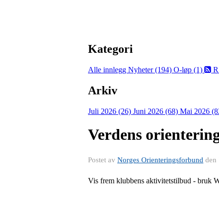
Kategori
Alle innlegg
Nyheter (194)
O-løp (1)
R
Arkiv
Juli 2026 (26)
Juni 2026 (68)
Mai 2026 (8
Verdens orientering
Postet av
Norges Orienteringsforbund
den
Vis frem klubbens aktivitetstilbud - bruk