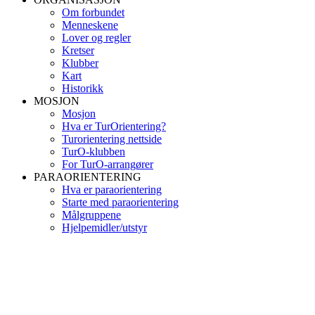
Om forbundet
Menneskene
Lover og regler
Kretser
Klubber
Kart
Historikk
MOSJON
Mosjon
Hva er TurOrientering?
Turorientering nettside
TurO-klubben
For TurO-arrangører
PARAORIENTERING
Hva er paraorientering
Starte med paraorientering
Målgruppene
Hjelpemidler/utstyr