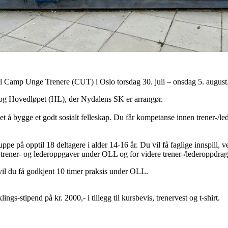
 til Camp Unge Trenere (CUT) i Oslo torsdag 30. juli – onsdag 5. august
og Hovedløpet (HL), der Nydalens SK er arrangør.
å bygge et godt sosialt felleskap. Du får kompetanse innen trener-/le
uppe på opptil 18 deltagere i alder 14-16 år. Du vil få faglige innspill,
 trener- og lederoppgaver under OLL og for videre trener-/lederoppdrag
vil du få godkjent 10 timer praksis under OLL.
gs-stipend på kr. 2000,- i tillegg til kursbevis, trenervest og t-shirt.