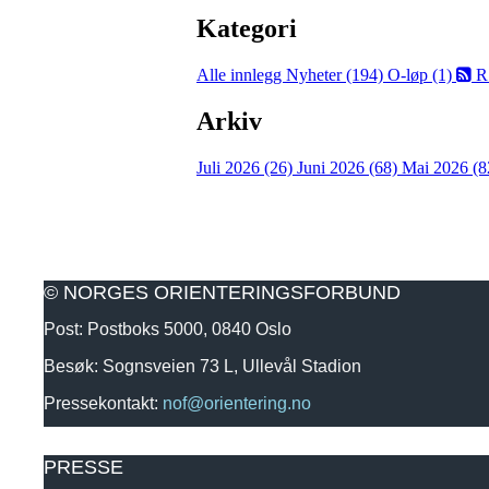
Kategori
Alle innlegg
Nyheter (194)
O-løp (1)
R
Arkiv
Juli 2026 (26)
Juni 2026 (68)
Mai 2026 (8
© NORGES ORIENTERINGSFORBUND
Post: Postboks 5000, 0840 Oslo
Besøk: Sognsveien 73 L, Ullevål Stadion
Pressekontakt:
nof@orientering.no
PRESSE