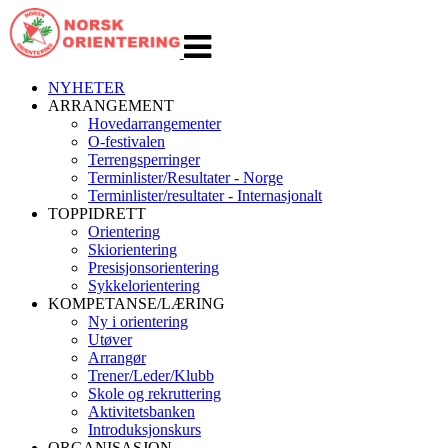
Veksle
navigasjon
NYHETER
ARRANGEMENT
Hovedarrangementer
O-festivalen
Terrengsperringer
Terminlister/Resultater - Norge
Terminlister/resultater - Internasjonalt
TOPPIDRETT
Orientering
Skiorientering
Presisjonsorientering
Sykkelorientering
KOMPETANSE/LÆRING
Ny i orientering
Utøver
Arrangør
Trener/Leder/Klubb
Skole og rekruttering
Aktivitetsbanken
Introduksjonskurs
ORGANISASJON