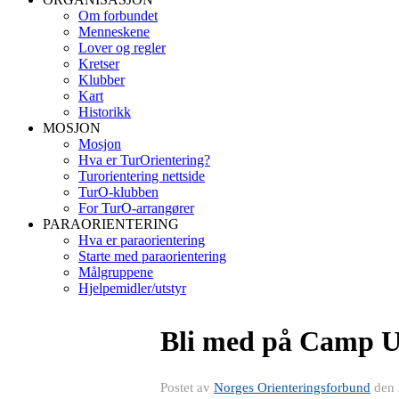
Om forbundet
Menneskene
Lover og regler
Kretser
Klubber
Kart
Historikk
MOSJON
Mosjon
Hva er TurOrientering?
Turorientering nettside
TurO-klubben
For TurO-arrangører
PARAORIENTERING
Hva er paraorientering
Starte med paraorientering
Målgruppene
Hjelpemidler/utstyr
Bli med på Camp Ung
Postet av
Norges Orienteringsforbund
den