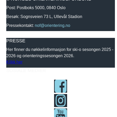
Post: Postboks 5000, 0840 Oslo
Besøk: Sognsveien 73 L, Ullevål Stadion
Pressekontakt:
nof@orientering.no
PRESSE
Her finner du nøkkelinformasjon for ski-o sesongen 2025 -
2026 og orienteringssesongen 2026.
Klikk her
SOSIALE MEDIER