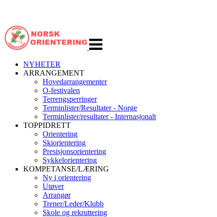
Veksle
navigasjon
NYHETER
ARRANGEMENT
Hovedarrangementer
O-festivalen
Terrengsperringer
Terminlister/Resultater - Norge
Terminlister/resultater - Internasjonalt
TOPPIDRETT
Orientering
Skiorientering
Presisjonsorientering
Sykkelorientering
KOMPETANSE/LÆRING
Ny i orientering
Utøver
Arrangør
Trener/Leder/Klubb
Skole og rekruttering