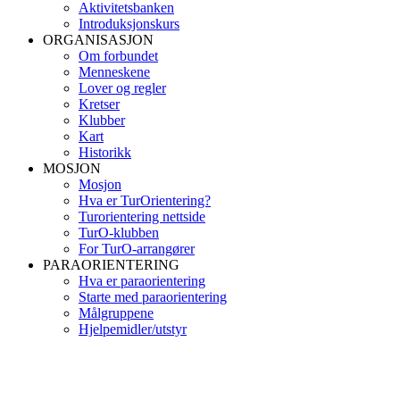
Aktivitetsbanken
Introduksjonskurs
ORGANISASJON
Om forbundet
Menneskene
Lover og regler
Kretser
Klubber
Kart
Historikk
MOSJON
Mosjon
Hva er TurOrientering?
Turorientering nettside
TurO-klubben
For TurO-arrangører
PARAORIENTERING
Hva er paraorientering
Starte med paraorientering
Målgruppene
Hjelpemidler/utstyr