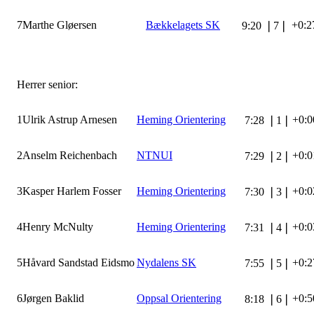
7
Marthe Gløersen
Bækkelagets SK
+0:2
9:20
❘
7
❘
Herrer senior:
1
Ulrik Astrup Arnesen
Heming Orientering
+0:0
7:28
❘
1
❘
2
Anselm Reichenbach
NTNUI
+0:0
7:29
❘
2
❘
3
Kasper Harlem Fosser
Heming Orientering
+0:0
7:30
❘
3
❘
4
Henry McNulty
Heming Orientering
+0:0
7:31
❘
4
❘
5
Håvard Sandstad Eidsmo
Nydalens SK
+0:2
7:55
❘
5
❘
6
Jørgen Baklid
Oppsal Orientering
+0:5
8:18
❘
6
❘