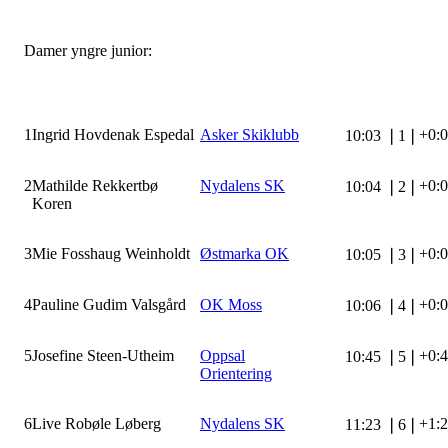
Damer yngre junior:
1
Ingrid Hovdenak Espedal
Asker Skiklubb
+0:
10:03
❘
1
❘
2
Mathilde Rekkertbø
Nydalens SK
+0:
10:04
❘
2
❘
Koren
3
Mie Fosshaug Weinholdt
Østmarka OK
+0:
10:05
❘
3
❘
4
Pauline Gudim Valsgård
OK Moss
+0:
10:06
❘
4
❘
5
Josefine Steen-Utheim
Oppsal
+0:
10:45
❘
5
❘
Orientering
6
Live Robøle Løberg
Nydalens SK
+1:
11:23
❘
6
❘