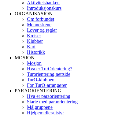
Aktivitetsbanken
Introduksjonskurs
ORGANISASJON
Om forbundet
Menneskene
Lover og regler
Kretser
Klubber
Kart
Historikk
MOSJON
Mosjon
Hva er TurOrientering?
Turorientering nettside
TurO-klubben
For TurO-arrangører
PARAORIENTERING
Hva er paraorientering
Starte med paraorientering
Målgruppene
Hjelpemidler/utstyr