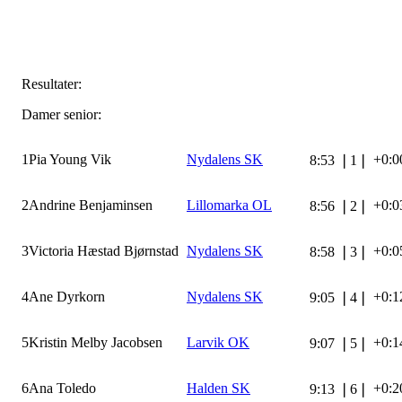
Resultater:
Damer senior:
1
Pia Young Vik
Nydalens SK
+0:0
8:53
❘
1
❘
2
Andrine Benjaminsen
Lillomarka OL
+0:0
8:56
❘
2
❘
3
Victoria Hæstad Bjørnstad
Nydalens SK
+0:0
8:58
❘
3
❘
4
Ane Dyrkorn
Nydalens SK
+0:1
9:05
❘
4
❘
5
Kristin Melby Jacobsen
Larvik OK
+0:1
9:07
❘
5
❘
6
Ana Toledo
Halden SK
+0:2
9:13
❘
6
❘