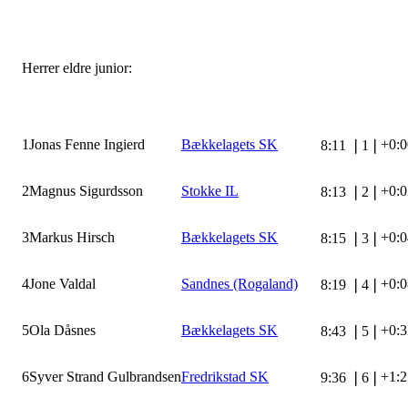
Herrer eldre junior:
1
Jonas Fenne Ingierd
Bækkelagets SK
+0:0
8:11
❘
1
❘
2
Magnus Sigurdsson
Stokke IL
+0:0
8:13
❘
2
❘
3
Markus Hirsch
Bækkelagets SK
+0:0
8:15
❘
3
❘
4
Jone Valdal
Sandnes (Rogaland)
+0:0
8:19
❘
4
❘
5
Ola Dåsnes
Bækkelagets SK
+0:3
8:43
❘
5
❘
6
Syver Strand Gulbrandsen
Fredrikstad SK
+1:2
9:36
❘
6
❘