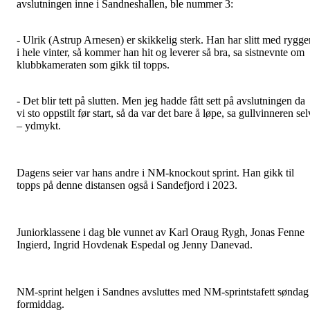
avslutningen inne i Sandneshallen, ble nummer 3:
- Ulrik (Astrup Arnesen) er skikkelig sterk. Han har slitt med rygge
i hele vinter, så kommer han hit og leverer så bra, sa sistnevnte om
klubbkameraten som gikk til topps.
- Det blir tett på slutten. Men jeg hadde fått sett på avslutningen da
vi sto oppstilt før start, så da var det bare å løpe, sa gullvinneren sel
– ydmykt.
Dagens seier var hans andre i NM-knockout sprint. Han gikk til
topps på denne distansen også i Sandefjord i 2023.
Juniorklassene i dag ble vunnet av Karl Oraug Rygh, Jonas Fenne
Ingierd, Ingrid Hovdenak Espedal og Jenny Danevad.
NM-sprint helgen i Sandnes avsluttes med NM-sprintstafett søndag
formiddag.