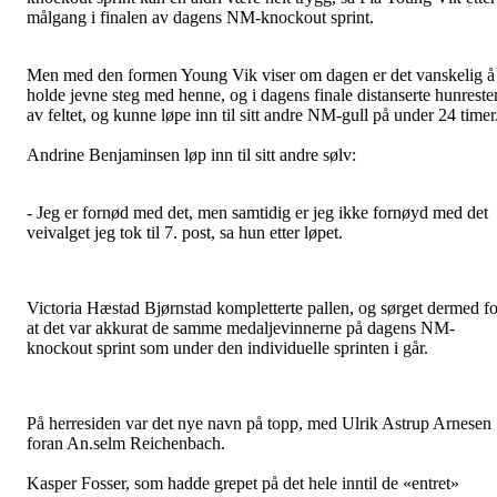
målgang i finalen av dagens NM-knockout sprint.
Men med den formen Young Vik viser om dagen er det vanskelig å
holde jevne steg med henne, og i dagens finale distanserte hunreste
av feltet, og kunne løpe inn til sitt andre NM-gull på under 24 timer
Andrine Benjaminsen løp inn til sitt andre sølv:
- Jeg er fornød med det, men samtidig er jeg ikke fornøyd med det
veivalget jeg tok til 7. post, sa hun etter løpet.
Victoria Hæstad Bjørnstad kompletterte pallen, og sørget dermed fo
at det var akkurat de samme medaljevinnerne på dagens NM-
knockout sprint som under den individuelle sprinten i går.
På herresiden var det nye navn på topp, med Ulrik Astrup Arnesen
foran An.selm Reichenbach.
Kasper Fosser, som hadde grepet på det hele inntil de «entret»