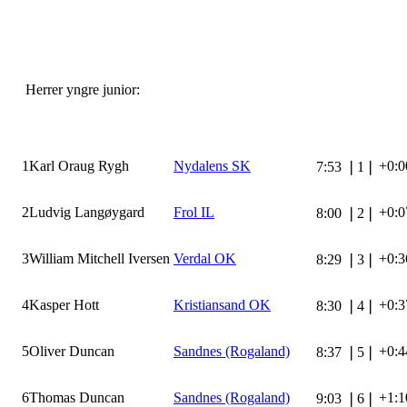
Herrer yngre junior:
1
Karl Oraug Rygh
Nydalens SK
+0:0
7:53
❘
1
❘
2
Ludvig Langøygard
Frol IL
+0:0
8:00
❘
2
❘
3
William Mitchell Iversen
Verdal OK
+0:3
8:29
❘
3
❘
4
Kasper Hott
Kristiansand OK
+0:3
8:30
❘
4
❘
5
Oliver Duncan
Sandnes (Rogaland)
+0:4
8:37
❘
5
❘
6
Thomas Duncan
Sandnes (Rogaland)
+1:1
9:03
❘
6
❘