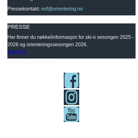
Pressekontakt:
nof@orientering.no
PRESSE
Her finner du nøkkelinformasjon for ski-o sesongen 2025 -
2026 og orienteringssesongen 2026.
Klikk her
SOSIALE MEDIER