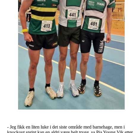
- Jeg fikk en liten luke i det siste område med barnehage, men i
knockout sprint kan en aldri være helt trygg, sa Pia Young Vik etter