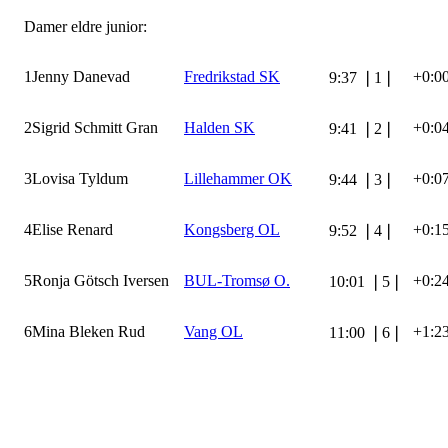
Damer eldre junior:
1
Jenny Danevad
Fredrikstad SK
+0:0
9:37
❘
1
❘
2
Sigrid Schmitt Gran
Halden SK
+0:0
9:41
❘
2
❘
3
Lovisa Tyldum
Lillehammer OK
+0:0
9:44
❘
3
❘
4
Elise Renard
Kongsberg OL
+0:1
9:52
❘
4
❘
5
Ronja Götsch Iversen
BUL-Tromsø O.
+0:2
10:01
❘
5
❘
6
Mina Bleken Rud
Vang OL
+1:2
11:00
❘
6
❘