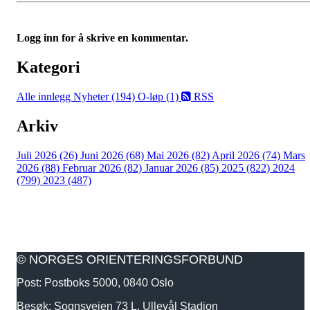
Logg inn for å skrive en kommentar.
Kategori
Alle innlegg
Nyheter (194)
O-løp (1)
RSS
Arkiv
Juli 2026 (26)
Juni 2026 (68)
Mai 2026 (82)
April 2026 (74)
Mars
2026 (88)
Februar 2026 (82)
Januar 2026 (85)
2025 (822)
2024
(799)
2023 (487)
© NORGES ORIENTERINGSFORBUND
Post: Postboks 5000, 0840 Oslo
Besøk: Sognsveien 73 L, Ullevål Stadion