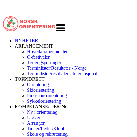
Veksle
navigasjon
NYHETER
ARRANGEMENT
Hovedarrangementer
O-festivalen
Terrengsperringer
Terminlister/Resultater - Norge
Terminlister/resultater - Internasjonalt
TOPPIDRETT
Orientering
Skiorientering
Presisjonsorientering
Sykkelorientering
KOMPETANSE/LÆRING
Ny i orientering
Utøver
Arrangør
Trener/Leder/Klubb
Skole og rekruttering