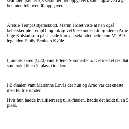
svartider (snittet 3,8 sekunder per oppgave!), samt også ved å gå
helt uten feil over 30 oppgaver.
Årets e-TempO stjernskudd, Martin Hoset viste at han også
behersker ute-TempO, og tok sølvet 9 sekunder før trønderen Arne
Inge Kolstad som på sin side kun var sekundet bedre enn MTBO-
legenden Emily Benham Kvåle.
I juniorklassen (U20) vant Erlend Sommerhein. Det med et resultat
som holdt til en 5. plass i totalen.
I B-finalen vant Marianne Løvås der hun og Arno var det eneste
med feilfrie runder.
Hvis hun hadde kvalifisert seg til A-finalen, hadde det holdt til en 5
plass.