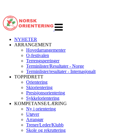
Veksle
navigasjon
NYHETER
ARRANGEMENT
Hovedarrangementer
O-festivalen
Terrengsperringer
Terminlister/Resultater - Norge
Terminlister/resultater - Internasjonalt
TOPPIDRETT
Orientering
Skiorientering
Presisjonsorientering
Sykkelorientering
KOMPETANSE/LÆRING
Ny i orientering
Utøver
Arrangør
Trener/Leder/Klubb
Skole og rekruttering