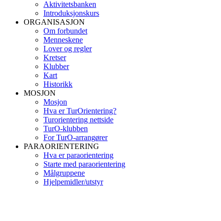
Aktivitetsbanken
Introduksjonskurs
ORGANISASJON
Om forbundet
Menneskene
Lover og regler
Kretser
Klubber
Kart
Historikk
MOSJON
Mosjon
Hva er TurOrientering?
Turorientering nettside
TurO-klubben
For TurO-arrangører
PARAORIENTERING
Hva er paraorientering
Starte med paraorientering
Målgruppene
Hjelpemidler/utstyr