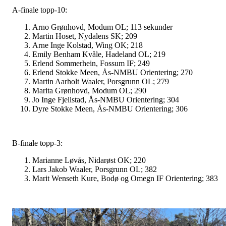
A-finale topp-10:
Arno Grønhovd, Modum OL; 113 sekunder
Martin Hoset,
Nydalens SK; 209
Arne Inge Kolstad, Wing OK; 218
Emily Benham Kvåle, Hadeland OL; 219
Erlend Sommerhein, Fossum IF; 2
49
Erlend Stokke Meen, Ås-NMBU Orientering; 270
Martin Aarholt Waaler, Porsgrunn OL; 279
Marita Grønhovd, Modum OL; 290
Jo Inge Fjellstad, Ås-NMBU Orientering; 304
Dyre Stokke Meen, Ås-NMBU Orientering; 306
B-finale topp-3:
Marianne Løvås, Nidarøst OK; 220
Lars Jakob Waaler, Porsgrunn OL; 382
Marit Wenseth Kure, Bodø og Omegn IF Orientering; 383