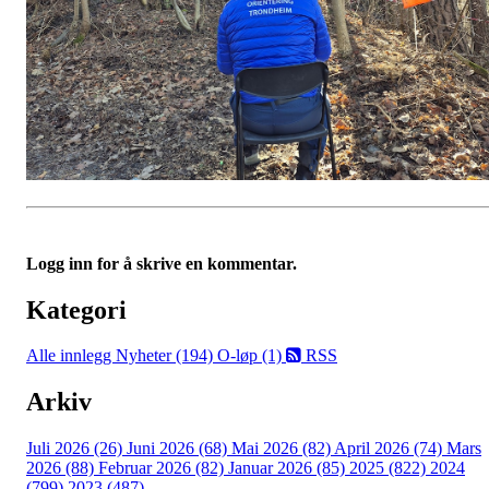
Logg inn for å skrive en kommentar.
Kategori
Alle innlegg
Nyheter (194)
O-løp (1)
RSS
Arkiv
Juli 2026 (26)
Juni 2026 (68)
Mai 2026 (82)
April 2026 (74)
Mars
2026 (88)
Februar 2026 (82)
Januar 2026 (85)
2025 (822)
2024
(799)
2023 (487)