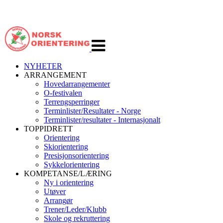
Veksle
navigasjon
NYHETER
ARRANGEMENT
Hovedarrangementer
O-festivalen
Terrengsperringer
Terminlister/Resultater - Norge
Terminlister/resultater - Internasjonalt
TOPPIDRETT
Orientering
Skiorientering
Presisjonsorientering
Sykkelorientering
KOMPETANSE/LÆRING
Ny i orientering
Utøver
Arrangør
Trener/Leder/Klubb
Skole og rekruttering