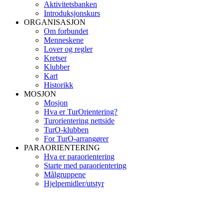
Aktivitetsbanken
Introduksjonskurs
ORGANISASJON
Om forbundet
Menneskene
Lover og regler
Kretser
Klubber
Kart
Historikk
MOSJON
Mosjon
Hva er TurOrientering?
Turorientering nettside
TurO-klubben
For TurO-arrangører
PARAORIENTERING
Hva er paraorientering
Starte med paraorientering
Målgruppene
Hjelpemidler/utstyr