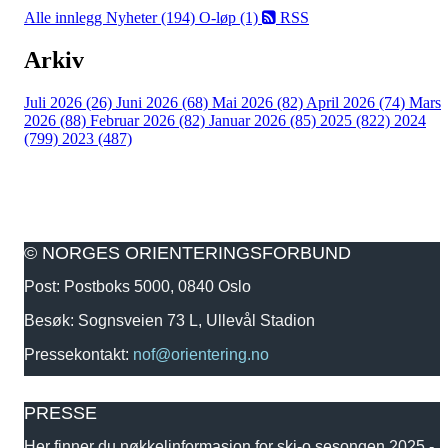
Alle innlegg
Nyheter (194)
O-løp (1)
RSS
Arkiv
Juli 2026 (26)
Juni 2026 (68)
Mai 2026 (82)
April 2026 (74)
Mars
2026 (88)
Februar 2026 (82)
Januar 2026 (85)
2025 (822)
2024
(799)
2023 (487)
© NORGES ORIENTERINGSFORBUND
Post: Postboks 5000, 0840 Oslo
Besøk: Sognsveien 73 L, Ullevål Stadion
Pressekontakt:
nof@orientering.no
PRESSE
Her finner du nøkkelinformasjon for ski-o sesongen 2025 -