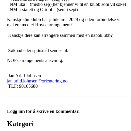
-NM uka – (medio sep)(her kjenner vi til en klubb som vil søke)
-NM jr stafett og O-idol – (sent i sept)
Kanskje din klubb har jubileum i 2029 og i den forbindelse vil
makere med et Hovedarrangement?
Kanskje dere kan arrangere sammen med en naboklubb?
Søknad eller spørsmål sendes til:
NOFs arrangements ansvarlig:
Jan Arild Johnsen
jan.arild.johnsen@orientering.no
TLF: 90165680
Logg inn for å skrive en kommentar.
Kategori