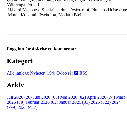
Vålerenga Fotball
Håvard Moksnes | Spesialist idrettsfysioterapi, Idrettens Helsesente
Maren Kopland | Psykolog, Modum Bad
Logg inn for å skrive en kommentar.
Kategori
Alle innlegg
Nyheter (194)
O-løp (1)
RSS
Arkiv
Juli 2026 (26)
Juni 2026 (68)
Mai 2026 (82)
April 2026 (74)
Mars
2026 (88)
Februar 2026 (82)
Januar 2026 (85)
2025 (822)
2024
(799)
2023 (487)