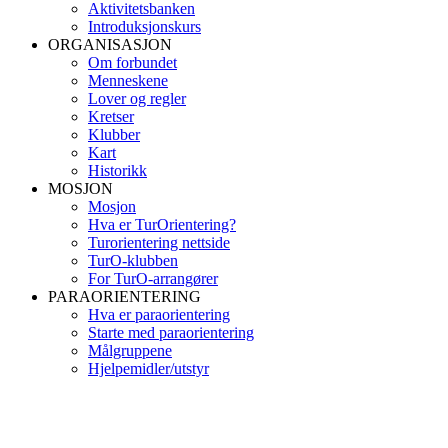
Aktivitetsbanken
Introduksjonskurs
ORGANISASJON
Om forbundet
Menneskene
Lover og regler
Kretser
Klubber
Kart
Historikk
MOSJON
Mosjon
Hva er TurOrientering?
Turorientering nettside
TurO-klubben
For TurO-arrangører
PARAORIENTERING
Hva er paraorientering
Starte med paraorientering
Målgruppene
Hjelpemidler/utstyr