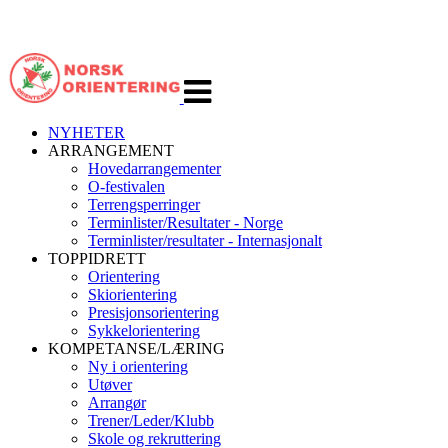
Veksle
navigasjon
NYHETER
ARRANGEMENT
Hovedarrangementer
O-festivalen
Terrengsperringer
Terminlister/Resultater - Norge
Terminlister/resultater - Internasjonalt
TOPPIDRETT
Orientering
Skiorientering
Presisjonsorientering
Sykkelorientering
KOMPETANSE/LÆRING
Ny i orientering
Utøver
Arrangør
Trener/Leder/Klubb
Skole og rekruttering