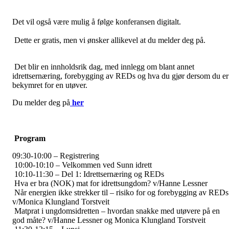
Det vil også være mulig å følge konferansen digitalt.
Dette er gratis, men vi ønsker allikevel at du melder deg på.
Det blir en innholdsrik dag, med innlegg om blant annet
idrettsernæring, forebygging av REDs og hva du gjør dersom du er
bekymret for en utøver.
Du melder deg på
her
Program
09:30-10:00 – Registrering
10:00-10:10 – Velkommen ved Sunn idrett
10:10-11:30 – Del 1: Idrettsernæring og REDs
Hva er bra (NOK) mat for idrettsungdom? v/Hanne Lessner
Når energien ikke strekker til – risiko for og forebygging av REDs
v/Monica Klungland Torstveit
Matprat i ungdomsidretten – hvordan snakke med utøvere på en
god måte? v/Hanne Lessner og Monica Klungland Torstveit