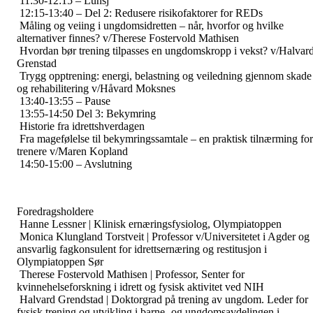
11:30-12:15 – Lunsj
12:15-13:40 – Del 2: Redusere risikofaktorer for REDs
Måling og veiing i ungdomsidretten – når, hvorfor og hvilke
alternativer finnes? v/Therese Fostervold Mathisen
Hvordan bør trening tilpasses en ungdomskropp i vekst? v/Halvar
Grenstad
Trygg opptrening: energi, belastning og veiledning gjennom skade
og rehabilitering v/Håvard Moksnes
13:40-13:55 – Pause
13:55-14:50 Del 3: Bekymring
Historie fra idrettshverdagen
Fra magefølelse til bekymringssamtale – en praktisk tilnærming for
trenere v/Maren Kopland
14:50-15:00 – Avslutning
Foredragsholdere
Hanne Lessner | Klinisk ernæringsfysiolog, Olympiatoppen
Monica Klungland Torstveit | Professor v/Universitetet i Agder og
ansvarlig fagkonsulent for idrettsernæring og restitusjon i
Olympiatoppen Sør
Therese Fostervold Mathisen | Professor, Senter for
kvinnehelseforskning i idrett og fysisk aktivitet ved NIH
Halvard Grendstad | Doktorgrad på trening av ungdom. Leder for
fysisk trening og utvikling i barne- og ungdomsavdelingen i