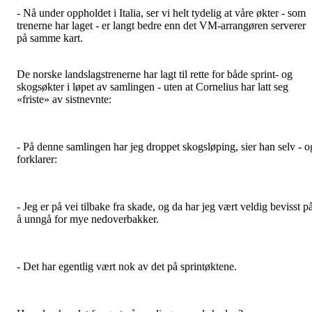
- Nå under oppholdet i Italia, ser vi helt tydelig at våre økter - som
trenerne har laget - er langt bedre enn det VM-arrangøren serverer
på samme kart.
De norske landslagstrenerne har lagt til rette for både sprint- og
skogsøkter i løpet av samlingen - uten at Cornelius har latt seg
«friste» av sistnevnte:
- På denne samlingen har jeg droppet skogsløping, sier han selv - o
forklarer:
- Jeg er på vei tilbake fra skade, og da har jeg vært veldig bevisst p
å unngå for mye nedoverbakker.
- Det har egentlig vært nok av det på sprintøktene.