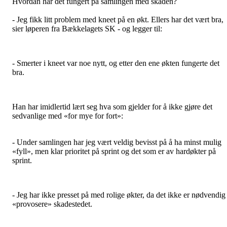
Hvordan har det fungert på samlingen med skaden?
- Jeg fikk litt problem med kneet på en økt. Ellers har det vært bra,
sier løperen fra Bækkelagets SK - og legger til:
- Smerter i kneet var noe nytt, og etter den ene økten fungerte det
bra.
Han har imidlertid lært seg hva som gjelder for å ikke gjøre det
sedvanlige med «for mye for fort»:
- Under samlingen har jeg vært veldig bevisst på å ha minst mulig
«fyll», men klar prioritet på sprint og det som er av hardøkter på
sprint.
- Jeg har ikke presset på med rolige økter, da det ikke er nødvendig
«provosere» skadestedet.