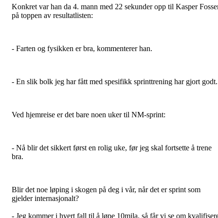
Konkret var han da 4. mann med 22 sekunder opp til Kasper Fosse
på toppen av resultatlisten:
- Farten og fysikken er bra, kommenterer han.
- En slik bolk jeg har fått med spesifikk sprinttrening har gjort godt.
Ved hjemreise er det bare noen uker til NM-sprint:
- Nå blir det sikkert først en rolig uke, før jeg skal fortsette å trene
bra.
Blir det noe løping i skogen på deg i vår, når det er sprint som
gjelder internasjonalt?
- Jeg kommer i hvert fall til å løpe 10mila, så får vi se om kvalifiser