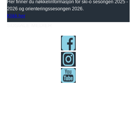
Her finner du nøkkelinformasjon for ski-o sesongen 2025 -
2026 og orienteringssesongen 2026.
Klikk her
SOSIALE MEDIER