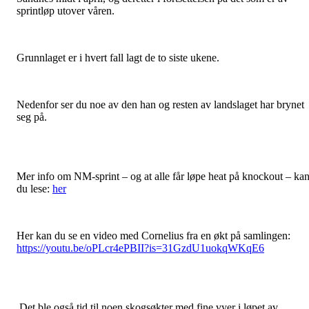
sprintløp utover våren.
Grunnlaget er i hvert fall lagt de to siste ukene.
Nedenfor ser du noe av den han og resten av landslaget har brynet
seg på.
Mer info om NM-sprint – og at alle får løpe heat på knockout – ka
du lese:
her
Her kan du se en video med Cornelius fra en økt på samlingen:
https://youtu.be/oPLcr4ePBII?is=31GzdU1uokqWKqE6
Det ble også tid til noen skogsøkter med fine vyer i løpet av