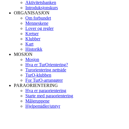
Aktivitetsbanken
Introduksjonskurs
ORGANISASJON
Om forbundet
Menneskene
Lover og regler
Kretser
Klubber
Kart
Historikk
MOSJON
Mosjon
Hva er TurOrientering?
Turorientering nettside
TurO-klubben
For TurO-arrangører
PARAORIENTERING
Hva er paraorientering
Starte med paraorientering
Målgruppene
Hjelpemidler/utstyr