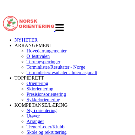
Veksle
navigasjon
NYHETER
ARRANGEMENT
Hovedarrangementer
O-festivalen
Terrengsperringer
Terminlister/Resultater - Norge
Terminlister/resultater - Internasjonalt
TOPPIDRETT
Orientering
Skiorientering
Presisjonsorientering
Sykkelorientering
KOMPETANSE/LÆRING
Ny i orientering
Utøver
Arrangør
Trener/Leder/Klubb
Skole og rekruttering