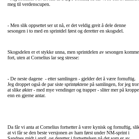
meg til verdenscupen.
- Men slik oppsettet ser ut nå, er det veldig greit å dele denne
sesongen i to med en sprintdel først og deretter en skogsdel.
Skogsdelen er et stykke unna, men sprintdelen av sesongen komme
fort, uten at Cornelius lar seg stresse:
- De neste dagene - etter samlingen - gjelder det å være fornuftig.
Jeg droppet også de par siste sprintøktene på samlingen, for jeg tror
at slike økter - med mye vendinger og trapper - sliter mer på kropp
enn en gjerne antar.
Da får vi anta at Cornelius fortsetter å være kynisk og fornuftig, sli
at vi får se den beste versjonen av ham først under NM-sprint i
Sandnes midt i april, og deretter i fortsettelsen på det som er av