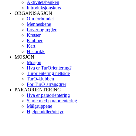
Aktivitetsbanken
Introduksjonskurs
ORGANISASJON
Om forbundet
Menneskene
Lover og regler
Kretser
Klubber
Kart
Historikk
MOSJON
Mosjon
Hva er TurOrientering?
Turorientering nettside
TurO-klubben
For TurO-arrangører
PARAORIENTERING
Hva er paraorientering
Starte med paraorientering
Målgruppene
Hjelpemidler/utstyr