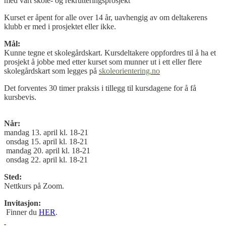
med vårt skole- og rekrutteringsprosjekt
Kurset er åpent for alle over 14 år, uavhengig av om deltakerens
klubb er med i prosjektet eller ikke.
Mål:
Kunne tegne et skolegårdskart. Kursdeltakere oppfordres til å ha et
prosjekt å jobbe med etter kurset som munner ut i ett eller flere
skolegårdskart som legges på
skoleorientering.no
Det forventes 30 timer praksis i tillegg til kursdagene for å få
kursbevis.
Når:
mandag 13. april kl. 18-21
onsdag 15. april kl. 18-21
mandag 20. april kl. 18-21
onsdag 22. april kl. 18-21
Sted:
Nettkurs på Zoom.
Invitasjon:
Finner du
HER
.