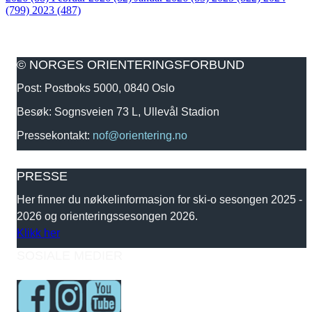
(799)
2023 (487)
© NORGES ORIENTERINGSFORBUND
Post: Postboks 5000, 0840 Oslo
Besøk: Sognsveien 73 L, Ullevål Stadion
Pressekontakt:
nof@orientering.no
PRESSE
Her finner du nøkkelinformasjon for ski-o sesongen 2025 -
2026 og orienteringssesongen 2026.
Klikk her
SOSIALE MEDIER