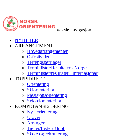
Veksle navigasjon
NYHETER
ARRANGEMENT
Hovedarrangementer
O-festivalen
Terrengsperringer
Terminlister/Resultater - Norge
Terminlister/resultater - Internasjonalt
TOPPIDRETT
Orientering
Skiorientering
Presisjonsorientering
Sykkelorientering
KOMPETANSE/LÆRING
Ny i orientering
Utøver
Arrangør
Trener/Leder/Klubb
Skole og rekruttering