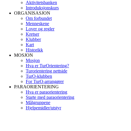
Aktivitetsbanken
Introduksjonskurs
ORGANISASJON
Om forbundet
Menneskene
Lover og regler
Kretser
Klubber
Kart
Historikk
MOSJON
Mosjon
Hva er TurOrientering?
Turorientering nettside
TurO-klubben
For TurO-arrangører
PARAORIENTERING
Hva er paraorientering
Starte med paraorientering
Målgruppene
Hjelpemidler/utstyr