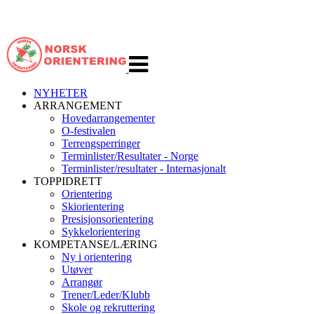
Veksle
navigasjon
NYHETER
ARRANGEMENT
Hovedarrangementer
O-festivalen
Terrengsperringer
Terminlister/Resultater - Norge
Terminlister/resultater - Internasjonalt
TOPPIDRETT
Orientering
Skiorientering
Presisjonsorientering
Sykkelorientering
KOMPETANSE/LÆRING
Ny i orientering
Utøver
Arrangør
Trener/Leder/Klubb
Skole og rekruttering