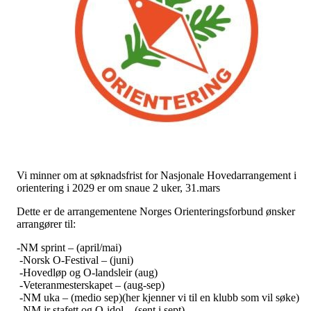
Vi minner om at søknadsfrist for Nasjonale Hovedarrangement i
orientering i 2029 er om snaue 2 uker, 31.mars
Dette er de arrangementene Norges Orienteringsforbund ønsker
arrangører til:
-NM sprint – (april/mai)
-Norsk O-Festival – (juni)
-Hovedløp og O-landsleir (aug)
-Veteranmesterskapet – (aug-sep)
-NM uka – (medio sep)(her kjenner vi til en klubb som vil søke)
-NM jr stafett og O-idol – (sent i sept)