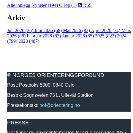
Alle innlegg
Nyheter (194)
O-løp (1)
RSS
Arkiv
Juli 2026 (26)
Juni 2026 (68)
Mai 2026 (82)
April 2026 (74)
Mars
2026 (88)
Februar 2026 (82)
Januar 2026 (85)
2025 (822)
2024
(799)
2023 (487)
© NORGES ORIENTERINGSFORBUND
Post: Postboks 5000, 0840 Oslo
Besøk: Sognsveien 73 L, Ullevål Stadion
Pressekontakt:
nof@orientering.no
PRESSE
Her finner du nøkkelinformasjon for ski-o sesongen 2025 -