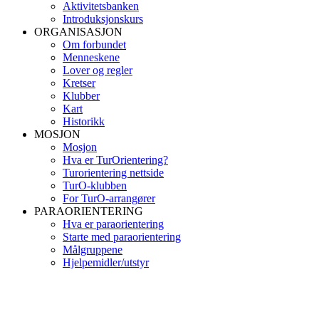
Aktivitetsbanken
Introduksjonskurs
ORGANISASJON
Om forbundet
Menneskene
Lover og regler
Kretser
Klubber
Kart
Historikk
MOSJON
Mosjon
Hva er TurOrientering?
Turorientering nettside
TurO-klubben
For TurO-arrangører
PARAORIENTERING
Hva er paraorientering
Starte med paraorientering
Målgruppene
Hjelpemidler/utstyr