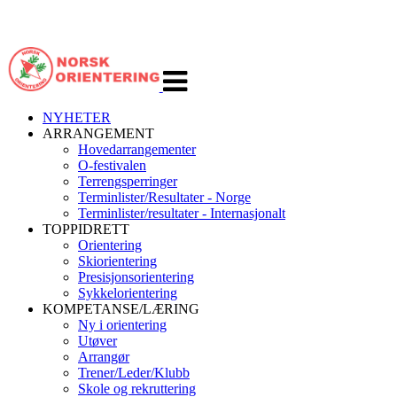
Veksle
navigasjon
NYHETER
ARRANGEMENT
Hovedarrangementer
O-festivalen
Terrengsperringer
Terminlister/Resultater - Norge
Terminlister/resultater - Internasjonalt
TOPPIDRETT
Orientering
Skiorientering
Presisjonsorientering
Sykkelorientering
KOMPETANSE/LÆRING
Ny i orientering
Utøver
Arrangør
Trener/Leder/Klubb
Skole og rekruttering