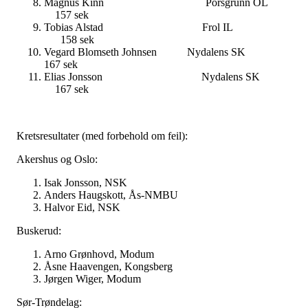
Magnus Kinn Porsgrunn O
157 sek
Tobias Alstad Frol I
158 sek
Vegard Blomseth Johnsen Nydalens SK
167 sek
Elias Jonsson Nydalens S
167 sek
Kretsresultater (med forbehold om feil):
Akershus og Oslo:
Isak Jonsson, NSK
Anders Haugskott, Ås-NMBU
Halvor Eid, NSK
Buskerud:
Arno Grønhovd, Modum
Åsne Haavengen, Kongsberg
Jørgen Wiger, Modum
Sør-Trøndelag: