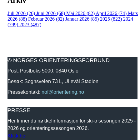
Arkiv
Juli 2026 (26)
Juni 2026 (68)
Mai 2026 (82)
April 2026 (74)
Mars
2026 (88)
Februar 2026 (82)
Januar 2026 (85)
2025 (822)
2024
(799)
2023 (487)
© NORGES ORIENTERINGSFORBUND
Post: Postboks 5000, 0840 Oslo
Besøk: Sognsveien 73 L, Ullevål Stadion
Pressekontakt:
nof@orientering.no
PRESSE
Her finner du nøkkelinformasjon for ski-o sesongen 2025 -
2026 og orienteringssesongen 2026.
Klikk her