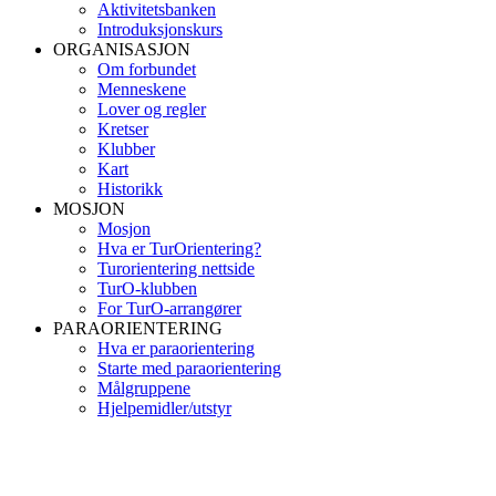
Aktivitetsbanken
Introduksjonskurs
ORGANISASJON
Om forbundet
Menneskene
Lover og regler
Kretser
Klubber
Kart
Historikk
MOSJON
Mosjon
Hva er TurOrientering?
Turorientering nettside
TurO-klubben
For TurO-arrangører
PARAORIENTERING
Hva er paraorientering
Starte med paraorientering
Målgruppene
Hjelpemidler/utstyr