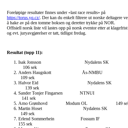
Foreløpige resultater finnes under «last race results» på
https://torus.yq.cz/
. Der kan du enkelt filtrere ut norske deltagere v
å hake av på den tomme boksen og deretter trykke på NOR.
Offisiell norsk liste vil lastes opp på norsk eventor etter at klagefrist
og evt. juryavgjørelser er tatt, tidligst fredag.
Resultat (topp 11):
Isak Jonsson Nydalens S
106 sek
Anders Haugskott Ås-NMB
109 sek
Halvor Eid Nydalens S
139 sek
Sander Tonjer Fingarsen NTNU
141 sek
Arno Grønhovd Modum OL 149 se
Martin Hoset Nydalens S
149 sek
Erlend Sommerhein Fossum I
155 sek