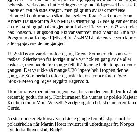
behersket variasjonen i utfordringene opp mot tidspresset best. Isak
hadde en feil på siste stasjon, men på grunn av rask forståelse
tidligere i konkurransen sikret han seieren foran 3 sekunder foran
Anders Haugskott fra Ås-NMBU Orientering. Gledelig var det me
en ny nydøling på pallen gjennom Halvor Eid som var 33 sekunder
bak Jonsson. Haugskott og Eid var sammen med Magnus Kinn fra
Porsgrunn og Jo Inge Fjellstad fra Ås-NMBU de eneste som klarte
alle oppgavene denne gangen.
I U20-klassen var det nok en gang Erlend Sommerhein som var
raskest. Seierherren fra forrige runde var nok en gang av de aller
raskeste, men hadde for mange feil til å kjempe helt i toppen denne
gangen. Det var ikke så mange U20-løpere helt i toppen denne
gang, og Sommerhein tok en ganske klar seier her foran Dyre
Stokke Meen og Sigve Nygård Fagervold.
I konkurranse med utlendingene var Jonsson den ene feilen fra å bi
ordentlig godt i fra seg. Konkurransen ble vunnet av polske Kajeta
Kociuba foran Marit Wiksell, Sverige og den britiske junioren Jam
Curtis.
Neste runde er eksklusiv som første gang eTempO skjer nord for
polarsirkelen når Martin Hoset inviterer til utfordringer fra Norges
nye fotballhovedstad, Bodø!