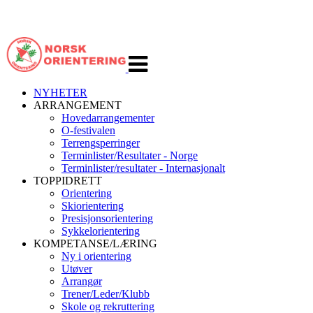
Veksle
navigasjon
NYHETER
ARRANGEMENT
Hovedarrangementer
O-festivalen
Terrengsperringer
Terminlister/Resultater - Norge
Terminlister/resultater - Internasjonalt
TOPPIDRETT
Orientering
Skiorientering
Presisjonsorientering
Sykkelorientering
KOMPETANSE/LÆRING
Ny i orientering
Utøver
Arrangør
Trener/Leder/Klubb
Skole og rekruttering