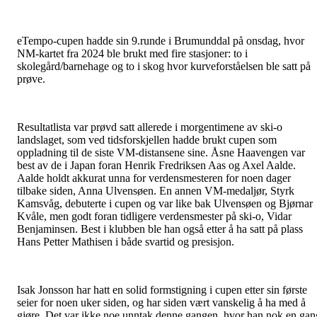
eTempo-cupen hadde sin 9.runde i Brumunddal på onsdag, hvor
NM-kartet fra 2024 ble brukt med fire stasjoner: to i
skolegård/barnehage og to i skog hvor kurveforståelsen ble satt på
prøve.
Resultatlista var prøvd satt allerede i morgentimene av ski-o
landslaget, som ved tidsforskjellen hadde brukt cupen som
oppladning til de siste VM-distansene sine. Åsne Haavengen var
best av de i Japan foran Henrik Fredriksen Aas og Axel Aalde.
Aalde holdt akkurat unna for verdensmesteren for noen dager
tilbake siden, Anna Ulvensøen. En annen VM-medaljør, Styrk
Kamsvåg, debuterte i cupen og var like bak Ulvensøen og Bjørnar
Kvåle, men godt foran tidligere verdensmester på ski-o, Vidar
Benjaminsen. Best i klubben ble han også etter å ha satt på plass
Hans Petter Mathisen i både svartid og presisjon.
Isak Jonsson har hatt en solid formstigning i cupen etter sin første
seier for noen uker siden, og har siden vært vanskelig å ha med å
gjøre. Det var ikke noe unntak denne gangen, hvor han nok en gan