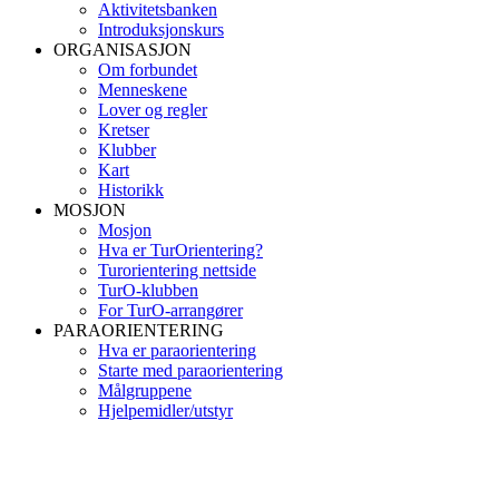
Aktivitetsbanken
Introduksjonskurs
ORGANISASJON
Om forbundet
Menneskene
Lover og regler
Kretser
Klubber
Kart
Historikk
MOSJON
Mosjon
Hva er TurOrientering?
Turorientering nettside
TurO-klubben
For TurO-arrangører
PARAORIENTERING
Hva er paraorientering
Starte med paraorientering
Målgruppene
Hjelpemidler/utstyr