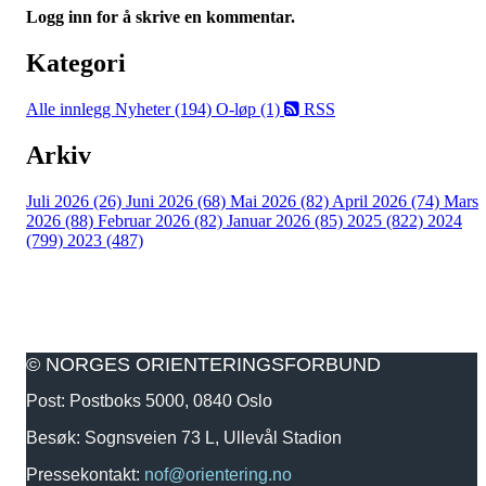
Logg inn for å skrive en kommentar.
Kategori
Alle innlegg
Nyheter (194)
O-løp (1)
RSS
Arkiv
Juli 2026 (26)
Juni 2026 (68)
Mai 2026 (82)
April 2026 (74)
Mars
2026 (88)
Februar 2026 (82)
Januar 2026 (85)
2025 (822)
2024
(799)
2023 (487)
© NORGES ORIENTERINGSFORBUND
Post: Postboks 5000, 0840 Oslo
Besøk: Sognsveien 73 L, Ullevål Stadion
Pressekontakt:
nof@orientering.no