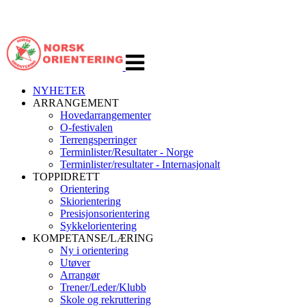
Veksle
navigasjon
NYHETER
ARRANGEMENT
Hovedarrangementer
O-festivalen
Terrengsperringer
Terminlister/Resultater - Norge
Terminlister/resultater - Internasjonalt
TOPPIDRETT
Orientering
Skiorientering
Presisjonsorientering
Sykkelorientering
KOMPETANSE/LÆRING
Ny i orientering
Utøver
Arrangør
Trener/Leder/Klubb
Skole og rekruttering