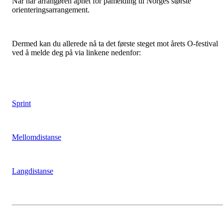
Når har arrangøren åpnet for påmelding til Norges største
orienteringsarrangement.
Dermed kan du allerede nå ta det første steget mot årets O-festival
ved å melde deg på via linkene nedenfor:
Sprint
Mellomdistanse
Langdistanse