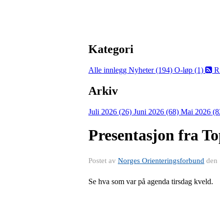
Kategori
Alle innlegg
Nyheter (194)
O-løp (1)
R
Arkiv
Juli 2026 (26)
Juni 2026 (68)
Mai 2026 (8
Presentasjon fra T
Postet av
Norges Orienteringsforbund
den
Se hva som var på agenda tirsdag kveld.