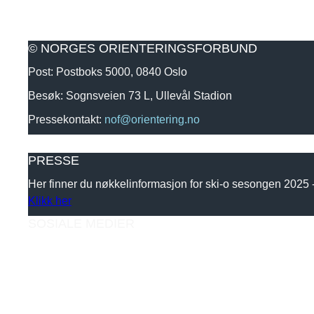
© NORGES ORIENTERINGSFORBUND
Post: Postboks 5000, 0840 Oslo
Besøk: Sognsveien 73 L, Ullevål Stadion
Pressekontakt:
nof@orientering.no
PRESSE
Her finner du nøkkelinformasjon for ski-o sesongen 2025
Klikk her
SOSIALE MEDIER