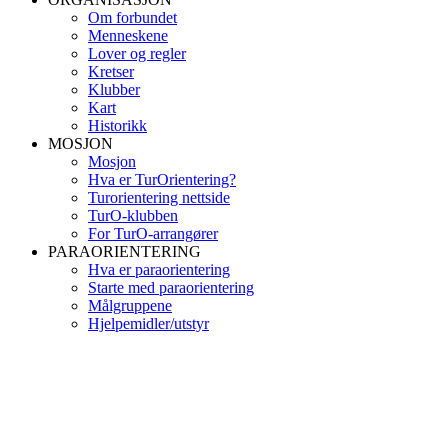
Om forbundet
Menneskene
Lover og regler
Kretser
Klubber
Kart
Historikk
MOSJON
Mosjon
Hva er TurOrientering?
Turorientering nettside
TurO-klubben
For TurO-arrangører
PARAORIENTERING
Hva er paraorientering
Starte med paraorientering
Målgruppene
Hjelpemidler/utstyr