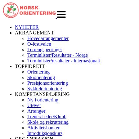
Veksle
navigasjon
NYHETER
ARRANGEMENT
Hovedarrangementer
O-festivalen
Terrengsperringer
Terminlister/Resultater - Norge
Terminlister/resultater - Internasjonalt
TOPPIDRETT
Orientering
Skiorientering
Presisjonsorientering
Sykkelorientering
KOMPETANSE/LÆRING
Ny i orientering
Utøver
Arrangør
Trener/Leder/Klubb
Skole og rekruttering
Aktivitetsbanken
Introduksjonskurs
ORGANISASJON