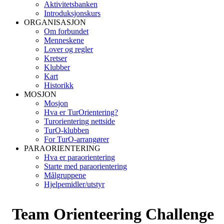
Aktivitetsbanken
Introduksjonskurs
ORGANISASJON
Om forbundet
Menneskene
Lover og regler
Kretser
Klubber
Kart
Historikk
MOSJON
Mosjon
Hva er TurOrientering?
Turorientering nettside
TurO-klubben
For TurO-arrangører
PARAORIENTERING
Hva er paraorientering
Starte med paraorientering
Målgruppene
Hjelpemidler/utstyr
Team Orienteering Challenge