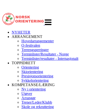
Veksle
navigasjon
NYHETER
ARRANGEMENT
Hovedarrangementer
O-festivalen
Terrengsperringer
Terminlister/Resultater - Norge
Terminlister/resultater - Internasjonalt
TOPPIDRETT
Orientering
Skiorientering
Presisjonsorientering
Sykkelorientering
KOMPETANSE/LÆRING
Ny i orientering
Utøver
Arrangør
Trener/Leder/Klubb
Skole og rekruttering