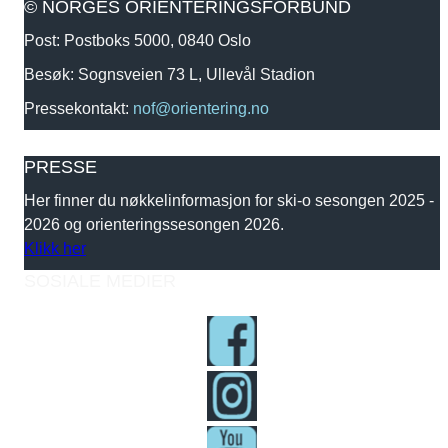
© NORGES ORIENTERINGSFORBUND
Post: Postboks 5000, 0840 Oslo
Besøk: Sognsveien 73 L, Ullevål Stadion
Pressekontakt:
nof@orientering.no
PRESSE
Her finner du nøkkelinformasjon for ski-o sesongen 2025 -
2026 og orienteringssesongen 2026.
Klikk her
SOSIALE MEDIER