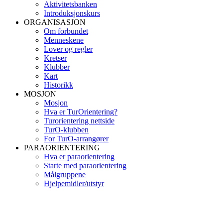
Aktivitetsbanken
Introduksjonskurs
ORGANISASJON
Om forbundet
Menneskene
Lover og regler
Kretser
Klubber
Kart
Historikk
MOSJON
Mosjon
Hva er TurOrientering?
Turorientering nettside
TurO-klubben
For TurO-arrangører
PARAORIENTERING
Hva er paraorientering
Starte med paraorientering
Målgruppene
Hjelpemidler/utstyr