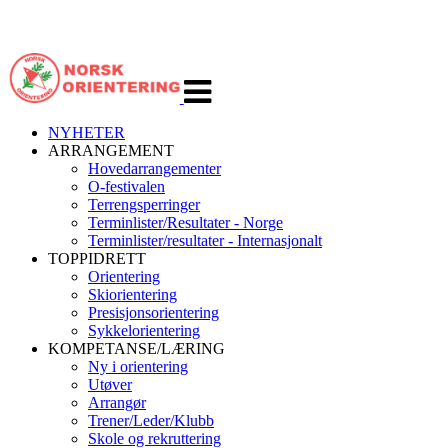
Veksle
navigasjon
NYHETER
ARRANGEMENT
Hovedarrangementer
O-festivalen
Terrengsperringer
Terminlister/Resultater - Norge
Terminlister/resultater - Internasjonalt
TOPPIDRETT
Orientering
Skiorientering
Presisjonsorientering
Sykkelorientering
KOMPETANSE/LÆRING
Ny i orientering
Utøver
Arrangør
Trener/Leder/Klubb
Skole og rekruttering