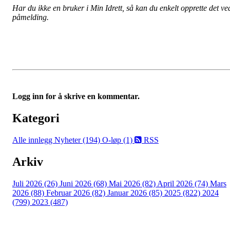
Har du ikke en bruker i Min Idrett, så kan du enkelt opprette det ve
påmelding.
Logg inn for å skrive en kommentar.
Kategori
Alle innlegg
Nyheter (194)
O-løp (1)
RSS
Arkiv
Juli 2026 (26)
Juni 2026 (68)
Mai 2026 (82)
April 2026 (74)
Mars
2026 (88)
Februar 2026 (82)
Januar 2026 (85)
2025 (822)
2024
(799)
2023 (487)