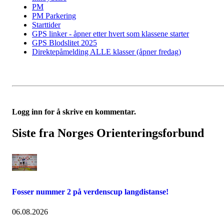
PM
PM Parkering
Starttider
GPS linker - åpner etter hvert som klassene starter
GPS Blodslitet 2025
Direktepåmelding ALLE klasser (åpner fredag)
Logg inn for å skrive en kommentar.
Siste fra Norges Orienteringsforbund
Fosser nummer 2 på verdenscup langdistanse!
06.08.2026