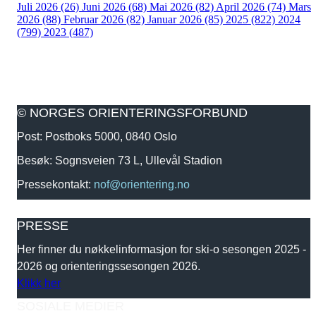
Juli 2026 (26)
Juni 2026 (68)
Mai 2026 (82)
April 2026 (74)
Mars
2026 (88)
Februar 2026 (82)
Januar 2026 (85)
2025 (822)
2024
(799)
2023 (487)
© NORGES ORIENTERINGSFORBUND
Post: Postboks 5000, 0840 Oslo
Besøk: Sognsveien 73 L, Ullevål Stadion
Pressekontakt:
nof@orientering.no
PRESSE
Her finner du nøkkelinformasjon for ski-o sesongen 2025 -
2026 og orienteringssesongen 2026.
Klikk her
SOSIALE MEDIER