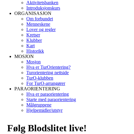
Aktivitetsbanken
Introduksjonskurs
ORGANISASJON
Om forbundet
Menneskene
Lover og regler
Kretser
Klubber
Kart
Historikk
MOSJON
Mosjon
Hva er TurOrientering?
Turorientering nettside
TurO-klubben
For TurO-arrangører
PARAORIENTERING
Hva er paraorientering
Starte med paraorientering
Målgruppene
Hjelpemidler/utstyr
Følg Blodslitet live!