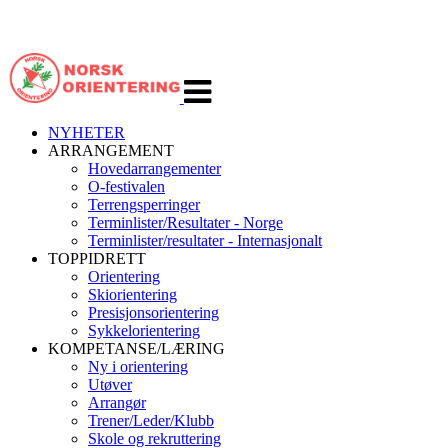
Veksle
navigasjon
NYHETER
ARRANGEMENT
Hovedarrangementer
O-festivalen
Terrengsperringer
Terminlister/Resultater - Norge
Terminlister/resultater - Internasjonalt
TOPPIDRETT
Orientering
Skiorientering
Presisjonsorientering
Sykkelorientering
KOMPETANSE/LÆRING
Ny i orientering
Utøver
Arrangør
Trener/Leder/Klubb
Skole og rekruttering