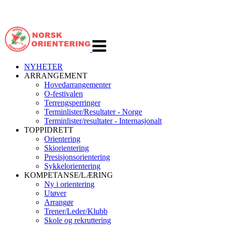
Veksle
navigasjon
NYHETER
ARRANGEMENT
Hovedarrangementer
O-festivalen
Terrengsperringer
Terminlister/Resultater - Norge
Terminlister/resultater - Internasjonalt
TOPPIDRETT
Orientering
Skiorientering
Presisjonsorientering
Sykkelorientering
KOMPETANSE/LÆRING
Ny i orientering
Utøver
Arrangør
Trener/Leder/Klubb
Skole og rekruttering