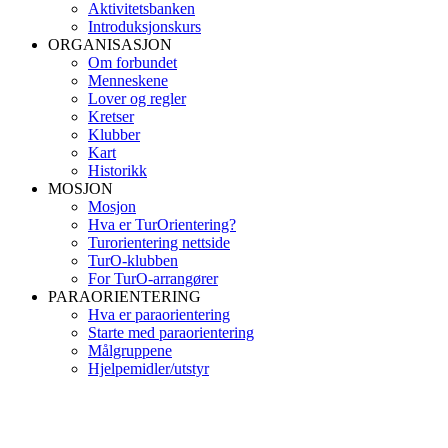
Aktivitetsbanken
Introduksjonskurs
ORGANISASJON
Om forbundet
Menneskene
Lover og regler
Kretser
Klubber
Kart
Historikk
MOSJON
Mosjon
Hva er TurOrientering?
Turorientering nettside
TurO-klubben
For TurO-arrangører
PARAORIENTERING
Hva er paraorientering
Starte med paraorientering
Målgruppene
Hjelpemidler/utstyr