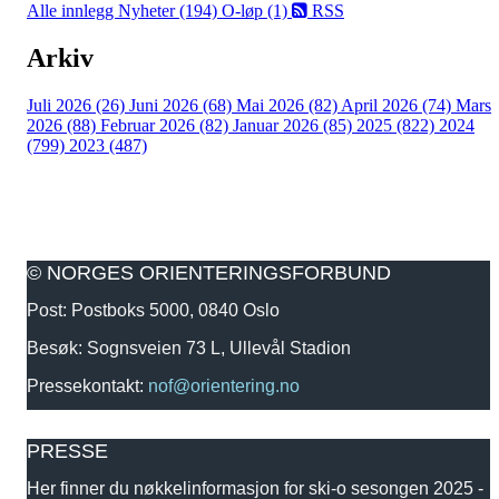
Alle innlegg
Nyheter (194)
O-løp (1)
RSS
Arkiv
Juli 2026 (26)
Juni 2026 (68)
Mai 2026 (82)
April 2026 (74)
Mars
2026 (88)
Februar 2026 (82)
Januar 2026 (85)
2025 (822)
2024
(799)
2023 (487)
© NORGES ORIENTERINGSFORBUND
Post: Postboks 5000, 0840 Oslo
Besøk: Sognsveien 73 L, Ullevål Stadion
Pressekontakt:
nof@orientering.no
PRESSE
Her finner du nøkkelinformasjon for ski-o sesongen 2025 -