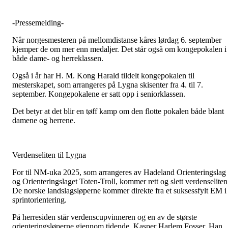
-Pressemelding-
Når norgesmesteren på mellomdistanse kåres lørdag 6. september
kjemper de om mer enn medaljer. Det står også om kongepokalen i
både dame- og herreklassen.
Også i år har H. M. Kong Harald tildelt kongepokalen til
mesterskapet, som arrangeres på Lygna skisenter fra 4. til 7.
september. Kongepokalene er satt opp i seniorklassen.
Det betyr at det blir en tøff kamp om den flotte pokalen både blant
damene og herrene.
Verdenseliten til Lygna
For til NM-uka 2025, som arrangeres av Hadeland Orienteringslag
og Orienteringslaget Toten-Troll, kommer rett og slett verdenseliten
De norske landslagsløperne kommer direkte fra et suksessfylt EM i
sprintorientering.
På herresiden står verdenscupvinneren og en av de største
orienteringsløperne gjennom tidende, Kasper Harlem Fosser. Han