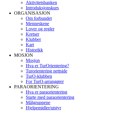
Aktivitetsbanken
Introduksjonskurs
ORGANISASJON
Om forbundet
Menneskene
Lover og regler
Kretser
Klubber
Kart
Historikk
MOSJON
Mosjon
Hva er TurOrientering?
Turorientering nettside
TurO-klubben
For TurO-arrangører
PARAORIENTERING
Hva er paraorientering
Starte med paraorientering
Målgruppene
Hjelpemidler/utstyr