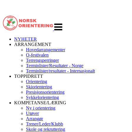
Veksle
navigasjon
NYHETER
ARRANGEMENT
Hovedarrangementer
O-festivalen
Terrengsperringer
Terminlister/Resultater - Norge
Terminlister/resultater - Internasjonalt
TOPPIDRETT
Orientering
Skiorientering
Presisjonsorientering
Sykkelorientering
KOMPETANSE/LÆRING
Ny i orientering
Utøver
Arrangør
Trener/Leder/Klubb
Skole og rekruttering