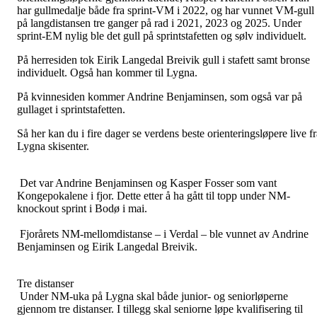
har gullmedalje både fra sprint-VM i 2022, og har vunnet VM-gull
på langdistansen tre ganger på rad i 2021, 2023 og 2025. Under
sprint-EM nylig ble det gull på sprintstafetten og sølv individuelt.
På herresiden tok Eirik Langedal Breivik gull i stafett samt bronse
individuelt. Også han kommer til Lygna.
På kvinnesiden kommer Andrine Benjaminsen, som også var på
gullaget i sprintstafetten.
Så her kan du i fire dager se verdens beste orienteringsløpere live fr
Lygna skisenter.
Det var Andrine Benjaminsen og Kasper Fosser som vant
Kongepokalene i fjor. Dette etter å ha gått til topp under NM-
knockout sprint i Bodø i mai.
Fjorårets NM-mellomdistanse – i Verdal – ble vunnet av Andrine
Benjaminsen og Eirik Langedal Breivik.
Tre distanser
Under NM-uka på Lygna skal både junior- og seniorløperne
gjennom tre distanser. I tillegg skal seniorne løpe kvalifisering til