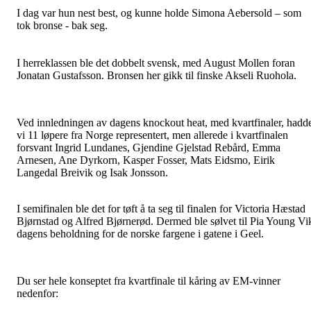
I dag var hun nest best, og kunne holde Simona Aebersold – som
tok bronse - bak seg.
I herreklassen ble det dobbelt svensk, med August Mollen foran
Jonatan Gustafsson. Bronsen her gikk til finske Akseli Ruohola.
Ved innledningen av dagens knockout heat, med kvartfinaler, hadd
vi 11 løpere fra Norge representert, men allerede i kvartfinalen
forsvant Ingrid Lundanes, Gjendine Gjelstad Rebård, Emma
Arnesen, Ane Dyrkorn, Kasper Fosser, Mats Eidsmo, Eirik
Langedal Breivik og Isak Jonsson.
I semifinalen ble det for tøft å ta seg til finalen for Victoria Hæstad
Bjørnstad og Alfred Bjørnerød. Dermed ble sølvet til Pia Young Vi
dagens beholdning for de norske fargene i gatene i Geel.
Du ser hele konseptet fra kvartfinale til kåring av EM-vinner
nedenfor: