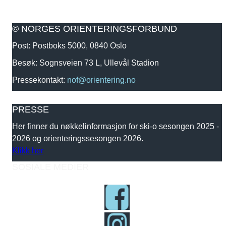
© NORGES ORIENTERINGSFORBUND
Post: Postboks 5000, 0840 Oslo
Besøk: Sognsveien 73 L, Ullevål Stadion
Pressekontakt:
nof@orientering.no
PRESSE
Her finner du nøkkelinformasjon for ski-o sesongen 2025 -
2026 og orienteringssesongen 2026.
Klikk her
SOSIALE MEDIER