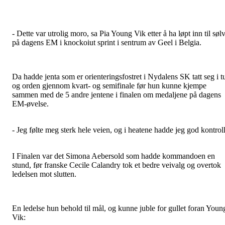
- Dette var utrolig moro, sa Pia Young Vik etter å ha løpt inn til søl
på dagens EM i knockoiut sprint i sentrum av Geel i Belgia.
Da hadde jenta som er orienteringsfostret i Nydalens SK tatt seg i t
og orden gjennom kvart- og semifinale før hun kunne kjempe
sammen med de 5 andre jentene i finalen om medaljene på dagens
EM-øvelse.
- Jeg følte meg sterk hele veien, og i heatene hadde jeg god kontroll
I Finalen var det Simona Aebersold som hadde kommandoen en
stund, før franske Cecile Calandry tok et bedre veivalg og overtok
ledelsen mot slutten.
En ledelse hun behold til mål, og kunne juble for gullet foran Youn
Vik: