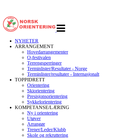
Veksle
navigasjon
NYHETER
ARRANGEMENT
Hovedarrangementer
O-festivalen
Terrengsperringer
Terminlister/Resultater - Norge
Terminlister/resultater - Internasjonalt
TOPPIDRETT
Orientering
Skiorientering
Presisjonsorientering
Sykkelorientering
KOMPETANSE/LÆRING
Ny i orientering
Utøver
Arrangør
Trener/Leder/Klubb
Skole og rekruttering