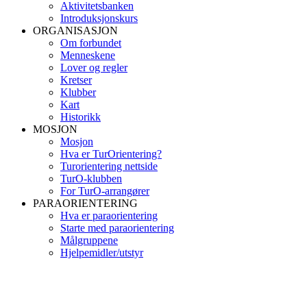
Aktivitetsbanken
Introduksjonskurs
ORGANISASJON
Om forbundet
Menneskene
Lover og regler
Kretser
Klubber
Kart
Historikk
MOSJON
Mosjon
Hva er TurOrientering?
Turorientering nettside
TurO-klubben
For TurO-arrangører
PARAORIENTERING
Hva er paraorientering
Starte med paraorientering
Målgruppene
Hjelpemidler/utstyr