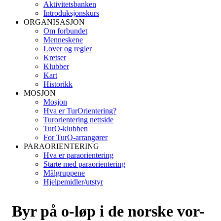
Aktivitetsbanken
Introduksjonskurs
ORGANISASJON
Om forbundet
Menneskene
Lover og regler
Kretser
Klubber
Kart
Historikk
MOSJON
Mosjon
Hva er TurOrientering?
Turorientering nettside
TurO-klubben
For TurO-arrangører
PARAORIENTERING
Hva er paraorientering
Starte med paraorientering
Målgruppene
Hjelpemidler/utstyr
Byr på o-løp i de norske vor-