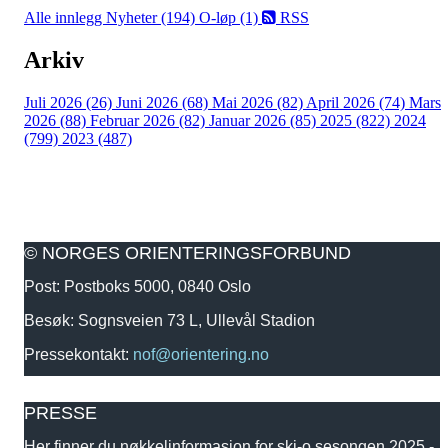
Alle innlegg
Nyheter (194)
O-løp (1)
RSS
Arkiv
Juli 2026 (26)
Juni 2026 (68)
Mai 2026 (82)
April 2026 (74)
Mars
2026 (88)
Februar 2026 (82)
Januar 2026 (85)
2025 (822)
2024
(799)
2023 (487)
© NORGES ORIENTERINGSFORBUND
Post: Postboks 5000, 0840 Oslo
Besøk: Sognsveien 73 L, Ullevål Stadion
Pressekontakt:
nof@orientering.no
PRESSE
Her finner du nøkkelinformasjon for ski-o sesongen 2025 -