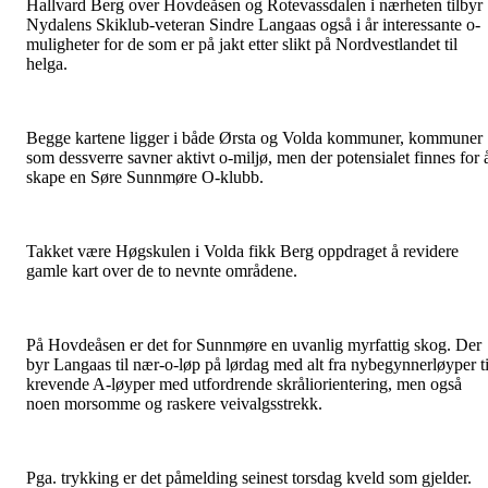
Hallvard Berg over Hovdeåsen og Rotevassdalen i nærheten tilbyr
Nydalens Skiklub-veteran Sindre Langaas også i år interessante o-
muligheter for de som er på jakt etter slikt på Nordvestlandet til
helga.
Begge kartene ligger i både Ørsta og Volda kommuner, kommuner
som dessverre savner aktivt o-miljø, men der potensialet finnes for 
skape en Søre Sunnmøre O-klubb.
Takket være Høgskulen i Volda fikk Berg oppdraget å revidere
gamle kart over de to nevnte områdene.
På Hovdeåsen er det for Sunnmøre en uvanlig myrfattig skog. Der
byr Langaas til nær-o-løp på lørdag med alt fra nybegynnerløyper ti
krevende A-løyper med utfordrende skråliorientering, men også
noen morsomme og raskere veivalgsstrekk.
Pga. trykking er det påmelding seinest torsdag kveld som gjelder.