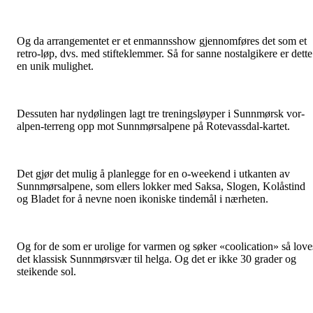
Og da arrangementet er et enmannsshow gjennomføres det som et
retro-løp, dvs. med stifteklemmer. Så for sanne nostalgikere er dette
en unik mulighet.
Dessuten har nydølingen lagt tre treningsløyper i Sunnmørsk vor-
alpen-terreng opp mot Sunnmørsalpene på Rotevassdal-kartet.
Det gjør det mulig å planlegge for en o-weekend i utkanten av
Sunnmørsalpene, som ellers lokker med Saksa, Slogen, Kolåstind
og Bladet for å nevne noen ikoniske tindemål i nærheten.
Og for de som er urolige for varmen og søker «coolication» så love
det klassisk Sunnmørsvær til helga. Og det er ikke 30 grader og
steikende sol.