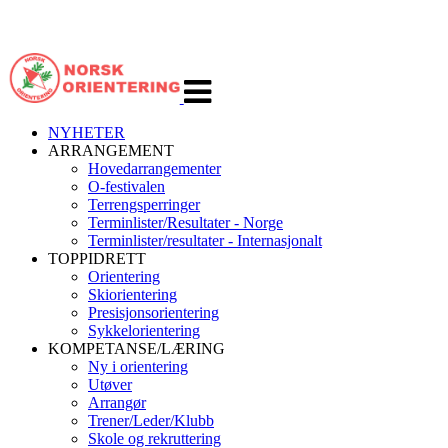
Veksle
navigasjon
NYHETER
ARRANGEMENT
Hovedarrangementer
O-festivalen
Terrengsperringer
Terminlister/Resultater - Norge
Terminlister/resultater - Internasjonalt
TOPPIDRETT
Orientering
Skiorientering
Presisjonsorientering
Sykkelorientering
KOMPETANSE/LÆRING
Ny i orientering
Utøver
Arrangør
Trener/Leder/Klubb
Skole og rekruttering