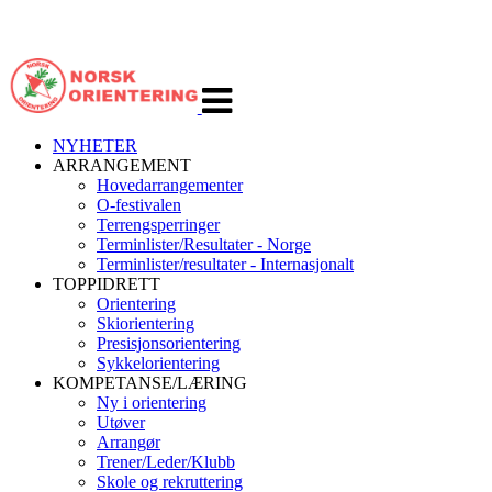
Veksle
navigasjon
NYHETER
ARRANGEMENT
Hovedarrangementer
O-festivalen
Terrengsperringer
Terminlister/Resultater - Norge
Terminlister/resultater - Internasjonalt
TOPPIDRETT
Orientering
Skiorientering
Presisjonsorientering
Sykkelorientering
KOMPETANSE/LÆRING
Ny i orientering
Utøver
Arrangør
Trener/Leder/Klubb
Skole og rekruttering