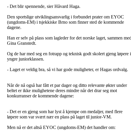
- Det blir spennende, sier Håvard Haga.
Den sportslige utviklingsansvarlig i forbundet prater om EYOC
(ungdoms-EM) i tsjekkiske Brno som finner sted de kommende
dagene.
Han er selv på plass som lagleder for det norske laget, sammen me
Gina Granstedt.
Og de har med seg en fotrapp og teknisk godt skolert gjeng løpere i
yngre juniorklassen.
- Laget er veldig bra, så vi har gode muligheter, er Hagas ordvalg.
Når de nå også har fått et par dager og ditto relevante økter under
beltet er ikke mulighetene deres mindre når det drar seg mot
konkurranser de kommende dagene:
- Det er en gjeng som har lyst å kjempe om medaljer, med flere
løpere som var svært nær en plass på laget til junior-VM.
Men nå er det altså EYOC (ungdoms-EM) det handler om: