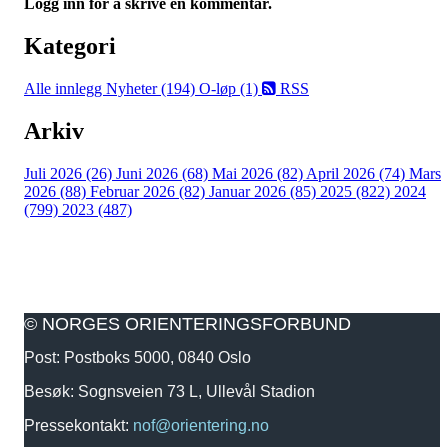
Logg inn for å skrive en kommentar.
Kategori
Alle innlegg
Nyheter (194)
O-løp (1)
RSS
Arkiv
Juli 2026 (26)
Juni 2026 (68)
Mai 2026 (82)
April 2026 (74)
Mars
2026 (88)
Februar 2026 (82)
Januar 2026 (85)
2025 (822)
2024
(799)
2023 (487)
© NORGES ORIENTERINGSFORBUND
Post: Postboks 5000, 0840 Oslo
Besøk: Sognsveien 73 L, Ullevål Stadion
Pressekontakt:
nof@orientering.no