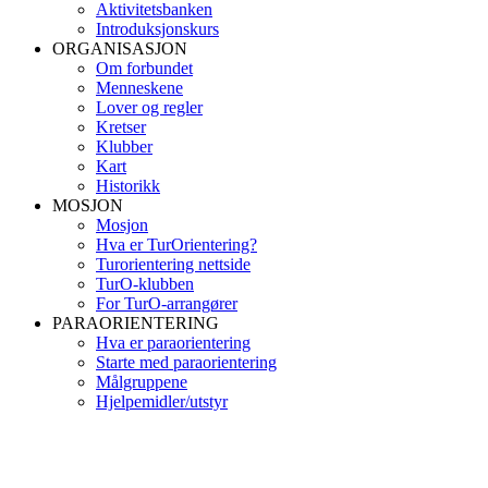
Aktivitetsbanken
Introduksjonskurs
ORGANISASJON
Om forbundet
Menneskene
Lover og regler
Kretser
Klubber
Kart
Historikk
MOSJON
Mosjon
Hva er TurOrientering?
Turorientering nettside
TurO-klubben
For TurO-arrangører
PARAORIENTERING
Hva er paraorientering
Starte med paraorientering
Målgruppene
Hjelpemidler/utstyr