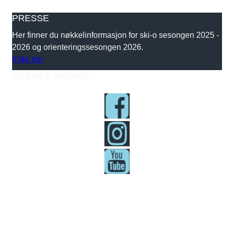
PRESSE
Her finner du nøkkelinformasjon for ski-o sesongen 2025 -
2026 og orienteringssesongen 2026.
Klikk her
SOSIALE MEDIER