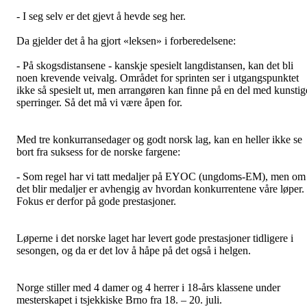
- I seg selv er det gjevt å hevde seg her.
Da gjelder det å ha gjort «leksen» i forberedelsene:
- På skogsdistansene - kanskje spesielt langdistansen, kan det bli
noen krevende veivalg. Området for sprinten ser i utgangspunktet
ikke så spesielt ut, men arrangøren kan finne på en del med kunstig
sperringer. Så det må vi være åpen for.
Med tre konkurransedager og godt norsk lag, kan en heller ikke se
bort fra suksess for de norske fargene:
- Som regel har vi tatt medaljer på EYOC (ungdoms-EM), men om
det blir medaljer er avhengig av hvordan konkurrentene våre løper.
Fokus er derfor på gode prestasjoner.
Løperne i det norske laget har levert gode prestasjoner tidligere i
sesongen, og da er det lov å håpe på det også i helgen.
Norge stiller med 4 damer og 4 herrer i 18-års klassene under
mesterskapet i tsjekkiske Brno fra 18. – 20. juli.