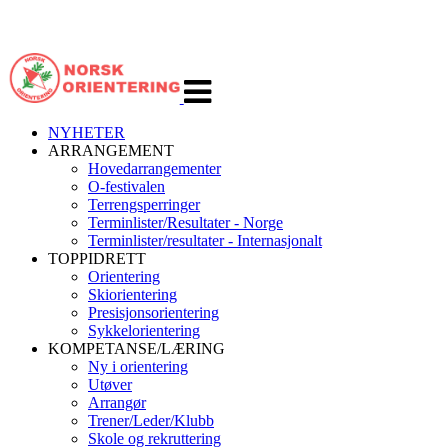
Veksle
navigasjon
NYHETER
ARRANGEMENT
Hovedarrangementer
O-festivalen
Terrengsperringer
Terminlister/Resultater - Norge
Terminlister/resultater - Internasjonalt
TOPPIDRETT
Orientering
Skiorientering
Presisjonsorientering
Sykkelorientering
KOMPETANSE/LÆRING
Ny i orientering
Utøver
Arrangør
Trener/Leder/Klubb
Skole og rekruttering