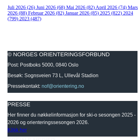
Juli 2026 (26)
Juni 2026 (68)
Mai 2026 (82)
April 2026 (74)
Mars
2026 (88)
Februar 2026 (82)
Januar 2026 (85)
2025 (822)
2024
(799)
2023 (487)
© NORGES ORIENTERINGSFORBUND
Post: Postboks 5000, 0840 Oslo
Besøk: Sognsveien 73 L, Ullevål Stadion
Pressekontakt:
nof@orientering.no
PRESSE
Her finner du nøkkelinformasjon for ski-o sesongen 2025 -
2026 og orienteringssesongen 2026.
Klikk her