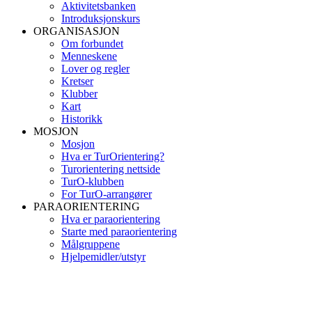
Aktivitetsbanken
Introduksjonskurs
ORGANISASJON
Om forbundet
Menneskene
Lover og regler
Kretser
Klubber
Kart
Historikk
MOSJON
Mosjon
Hva er TurOrientering?
Turorientering nettside
TurO-klubben
For TurO-arrangører
PARAORIENTERING
Hva er paraorientering
Starte med paraorientering
Målgruppene
Hjelpemidler/utstyr