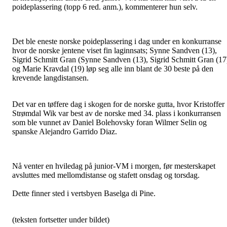
poideplassering (topp 6 red. anm.), kommenterer hun selv.
Det ble eneste norske poideplassering i dag under en konkurranse
hvor de norske jentene viset fin laginnsats; Synne Sandven (13),
Sigrid Schmitt Gran (Synne Sandven (13), Sigrid Schmitt Gran (17
og Marie Kravdal (19) løp seg alle inn blant de 30 beste på den
krevende langdistansen.
Det var en tøffere dag i skogen for de norske gutta, hvor Kristoffer
Strømdal Wik var best av de norske med 34. plass i konkurransen
som ble vunnet av Daniel Bolehovsky foran Wilmer Selin og
spanske Alejandro Garrido Diaz.
Nå venter en hviledag på junior-VM i morgen, før mesterskapet
avsluttes med mellomdistanse og stafett onsdag og torsdag.
Dette finner sted i vertsbyen Baselga di Pine.
(teksten fortsetter under bildet)