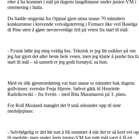
etter å ha kommet i mål på dagens langdistanse under junior-VM i
orientering i Italia.
Da hadde ungjenta fra Oppsal gjort unna snaue 70 minutters
konkurranse i krevende veivalgsterreng i Fornace like ved Baselga
di Pine uten å gjøre nevneverdige feil på veien fra start til mål:
- Fysisk følte jeg meg veldig bra. Teknisk er jeg litt usikker på om
jeg har gjort det aller beste hele veien, men jeg klarte å pushe bra fr
start til mål – så uansett er jeg godt fornøyd, sa hun.
Med en slik gjennomføring var hun snaue to minutter bak dagens
gullvinner, svenske Freja Hjerne. Sølvet gikk til Henriette
Radzikowski – fra Sveits – med Rita Maramarosi på 3. plass.
For Roll Mosland manglet det 9 små sekunder opp til siste
medaljeplass:
- Selvfølgelig er det litt surt å bli nummer 4 når det er så kort vei o
til medalje, men under årets junior-VM har mitt mål vært å få en