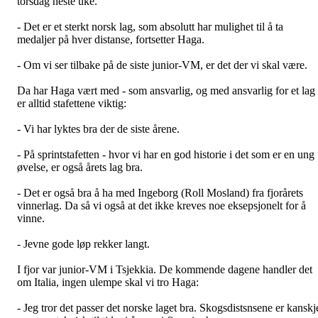
torsdag neste uke.
- Det er et sterkt norsk lag, som absolutt har mulighet til å ta
medaljer på hver distanse, fortsetter Haga.
- Om vi ser tilbake på de siste junior-VM, er det der vi skal være.
Da har Haga vært med - som ansvarlig, og med ansvarlig for et lag
er alltid stafettene viktig:
- Vi har lyktes bra der de siste årene.
- På sprintstafetten - hvor vi har en god historie i det som er en ung
øvelse, er også årets lag bra.
- Det er også bra å ha med Ingeborg (Roll Mosland) fra fjorårets
vinnerlag. Da så vi også at det ikke kreves noe eksepsjonelt for å
vinne.
- Jevne gode løp rekker langt.
I fjor var junior-VM i Tsjekkia. De kommende dagene handler det
om Italia, ingen ulempe skal vi tro Haga:
- Jeg tror det passer det norske laget bra. Skogsdistsnsene er kanskj