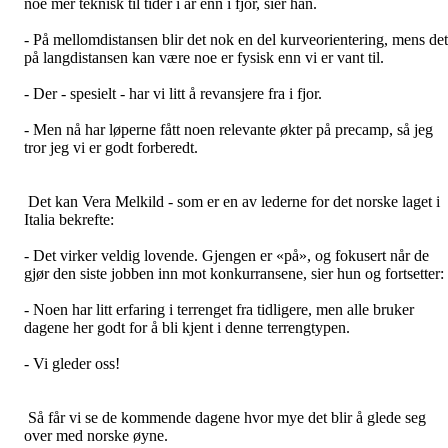
noe mer teknisk til tider i år enn i fjor, sier han.
- På mellomdistansen blir det nok en del kurveorientering, mens det
på langdistansen kan være noe er fysisk enn vi er vant til.
- Der - spesielt - har vi litt å revansjere fra i fjor.
- Men nå har løperne fått noen relevante økter på precamp, så jeg
tror jeg vi er godt forberedt.
Det kan Vera Melkild - som er en av lederne for det norske laget i
Italia bekrefte:
- Det virker veldig lovende. Gjengen er «på», og fokusert når de
gjør den siste jobben inn mot konkurransene, sier hun og fortsetter:
- Noen har litt erfaring i terrenget fra tidligere, men alle bruker
dagene her godt for å bli kjent i denne terrengtypen.
- Vi gleder oss!
Så får vi se de kommende dagene hvor mye det blir å glede seg
over med norske øyne.