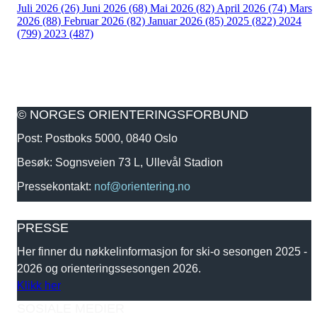
Juli 2026 (26)
Juni 2026 (68)
Mai 2026 (82)
April 2026 (74)
Mars
2026 (88)
Februar 2026 (82)
Januar 2026 (85)
2025 (822)
2024
(799)
2023 (487)
© NORGES ORIENTERINGSFORBUND
Post: Postboks 5000, 0840 Oslo
Besøk: Sognsveien 73 L, Ullevål Stadion
Pressekontakt:
nof@orientering.no
PRESSE
Her finner du nøkkelinformasjon for ski-o sesongen 2025 -
2026 og orienteringssesongen 2026.
Klikk her
SOSIALE MEDIER