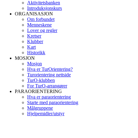
Aktivitetsbanken
Introduksjonskurs
ORGANISASJON
Om forbundet
Menneskene
Lover og regler
Kretser
Klubber
Kart
Historikk
MOSJON
Mosjon
Hva er TurOrientering?
Turorientering nettside
TurO-klubben
For TurO-arrangører
PARAORIENTERING
Hva er paraorientering
Starte med paraorientering
Målgruppene
Hjelpemidler/utstyr