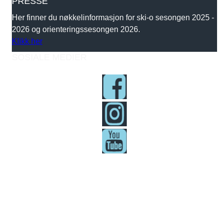
PRESSE
Her finner du nøkkelinformasjon for ski-o sesongen 2025 -
2026 og orienteringssesongen 2026.
Klikk her
SOSIALE MEDIER