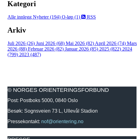
Kategori
Alle innlegg
Nyheter (194)
O-løp (1)
RSS
Arkiv
Juli 2026 (26)
Juni 2026 (68)
Mai 2026 (82)
April 2026 (74)
Mars
2026 (88)
Februar 2026 (82)
Januar 2026 (85)
2025 (822)
2024
(799)
2023 (487)
© NORGES ORIENTERINGSFORBUND
Post: Postboks 5000, 0840 Oslo
Besøk: Sognsveien 73 L, Ullevål Stadion
Pressekontakt:
nof@orientering.no