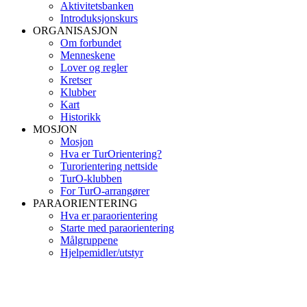
Aktivitetsbanken
Introduksjonskurs
ORGANISASJON
Om forbundet
Menneskene
Lover og regler
Kretser
Klubber
Kart
Historikk
MOSJON
Mosjon
Hva er TurOrientering?
Turorientering nettside
TurO-klubben
For TurO-arrangører
PARAORIENTERING
Hva er paraorientering
Starte med paraorientering
Målgruppene
Hjelpemidler/utstyr