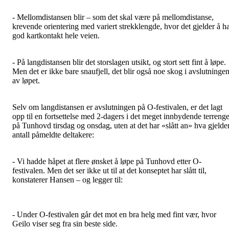
- Mellomdistansen blir – som det skal være på mellomdistanse,
krevende orientering med variert strekklengde, hvor det gjelder å h
god kartkontakt hele veien.
- På langdistansen blir det storslagen utsikt, og stort sett fint å løpe.
Men det er ikke bare snaufjell, det blir også noe skog i avslutninge
av løpet.
Selv om langdistansen er avslutningen på O-festivalen, er det lagt
opp til en fortsettelse med 2-dagers i det meget innbydende terrenge
på Tunhovd tirsdag og onsdag, uten at det har «slått an» hva gjelde
antall påmeldte deltakere:
- Vi hadde håpet at flere ønsket å løpe på Tunhovd etter O-
festivalen. Men det ser ikke ut til at det konseptet har slått til,
konstaterer Hansen – og legger til:
- Under O-festivalen går det mot en bra helg med fint vær, hvor
Geilo viser seg fra sin beste side.