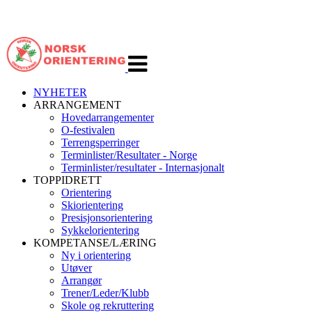
Veksle
navigasjon
NYHETER
ARRANGEMENT
Hovedarrangementer
O-festivalen
Terrengsperringer
Terminlister/Resultater - Norge
Terminlister/resultater - Internasjonalt
TOPPIDRETT
Orientering
Skiorientering
Presisjonsorientering
Sykkelorientering
KOMPETANSE/LÆRING
Ny i orientering
Utøver
Arrangør
Trener/Leder/Klubb
Skole og rekruttering