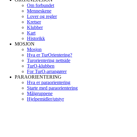
Om forbundet
Menneskene
Lover og regler
Kretser
Klubber
Kart
Historikk
MOSJON
Mosjon
Hva er TurOrientering?
Turorientering nettside
TurO-klubben
For TurO-arrangører
PARAORIENTERING
Hva er paraorientering
Starte med paraorientering
Målgruppene
Hjelpemidler/utstyr