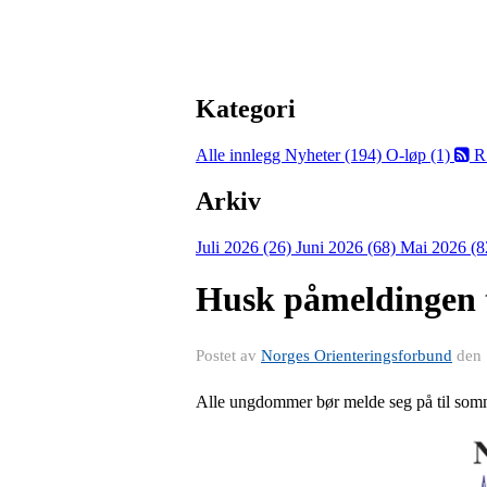
Kategori
Alle innlegg
Nyheter (194)
O-løp (1)
R
Arkiv
Juli 2026 (26)
Juni 2026 (68)
Mai 2026 (8
Husk påmeldingen t
Postet av
Norges Orienteringsforbund
den
Alle ungdommer bør melde seg på til so