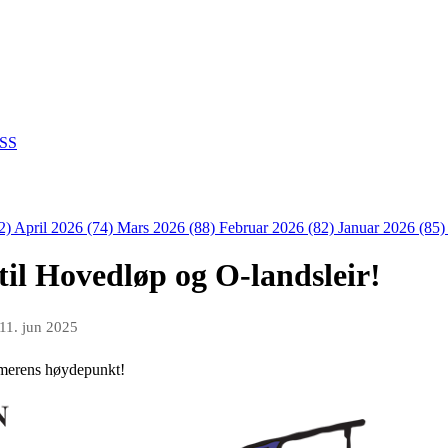
SS
2)
April 2026 (74)
Mars 2026 (88)
Februar 2026 (82)
Januar 2026 (85
il Hovedløp og O-landsleir!
11. jun 2025
mmerens høydepunkt!