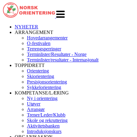
Veksle
navigasjon
NYHETER
ARRANGEMENT
Hovedarrangementer
O-festivalen
Terrengsperringer
Terminlister/Resultater - Norge
Terminlister/resultater - Internasjonalt
TOPPIDRETT
Orientering
Skiorientering
Presisjonsorientering
Sykkelorientering
KOMPETANSE/LÆRING
Ny i orientering
Utøver
Arrangør
Trener/Leder/Klubb
Skole og rekruttering
Aktivitetsbanken
Introduksjonskurs
ORGANISASJON