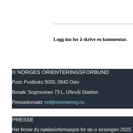
Logg inn for å skrive en kommentar.
© NORGES ORIENTERINGSFORBUND
Post: Postboks 5000, 0840 Oslo
Besøk: Sognsveien 73 L, Ullevål Stadion
Pressekontakt:
nof@orientering.no
PRESSE
Her finner du nøkkelinformasjon for ski-o sesongen 2025