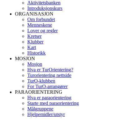
Aktivitetsbanken
Introduksjonskurs
ORGANISASJON
Om forbundet
Menneskene
Lover og regler
Kretser
Klubber
Kart
Historikk
MOSJON
Mosjon
Hva er TurOrientering?
Turorientering nettside
TurO-klubben
For TurO-arrangører
PARAORIENTERING
Hva er paraorientering
Starte med paraorientering
Målgruppene
Hjelpemidler/utstyr