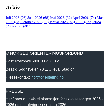
Arkiv
Juli 2026 (26)
Juni 2026 (68)
Mai 2026 (82)
April 2026 (74)
Mars
2026 (88)
Februar 2026 (82)
Januar 2026 (85)
2025 (822)
2024
(799)
2023 (487)
© NORGES ORIENTERINGSFORBUND
Post: Postboks 5000, 0840 Oslo
Besøk: Sognsveien 73 L, Ullevål Stadion
Pressekontakt:
nof@orientering.no
PRESSE
Her finner du nøkkelinformasjon for ski-o sesongen 2025 -
2026 og orienteringssesongen 2026.