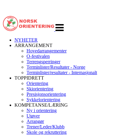
Veksle
navigasjon
NYHETER
ARRANGEMENT
Hovedarrangementer
O-festivalen
Terrengsperringer
Terminlister/Resultater - Norge
Terminlister/resultater - Internasjonalt
TOPPIDRETT
Orientering
Skiorientering
Presisjonsorientering
Sykkelorientering
KOMPETANSE/LÆRING
Ny i orientering
Utøver
Arrangør
Trener/Leder/Klubb
Skole og rekruttering