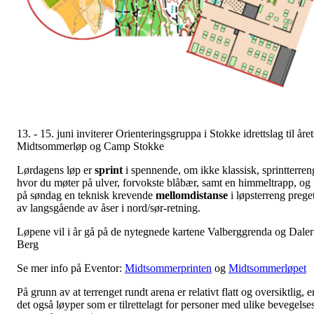
13. - 15. juni inviterer Orienteringsgruppa i Stokke idrettslag til året
Midtsommerløp og Camp Stokke
Lørdagens løp er
sprint
i spennende, om ikke klassisk, sprintterren
hvor du møter på ulver, forvokste blåbær, samt en himmeltrapp, og
på søndag en teknisk krevende
mellomdistanse
i løpsterreng prege
av langsgående av åser i nord/sør-retning.
Løpene vil i år gå på de nytegnede kartene Valberggrenda og Daler
Berg
Se mer info på Eventor:
Midtsommerprinten
og
Midtsommerløpet
På grunn av at terrenget rundt arena er relativt flatt og oversiktlig, e
det også løyper som er tilrettelagt for personer med ulike bevegelse