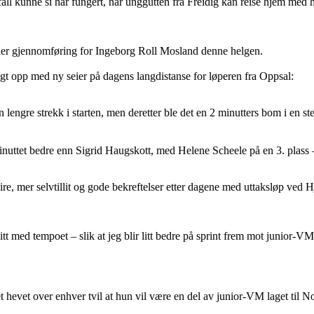
fall kunne si har fungert, når unggutten fra Freidig kan reise hjem med h
ller gjennomføring for Ingeborg Roll Mosland denne helgen.
ulgt opp med ny seier på dagens langdistanse for løperen fra Oppsal:
 lengre strekk i starten, men deretter ble det en 2 minutters bom i en stei
nuttet bedre enn Sigrid Haugskott, med Helene Scheele på en 3. plass 
e, mer selvtillit og gode bekreftelser etter dagene med uttaksløp ved 
tt med tempoet – slik at jeg blir litt bedre på sprint frem mot junior-VM. 
t hevet over enhver tvil at hun vil være en del av junior-VM laget til N