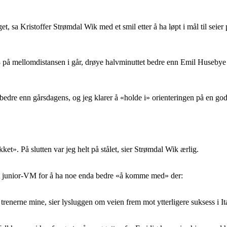
nget, sa Kristoffer Strømdal Wik med et smil etter å ha løpt i mål til se
3 på mellomdistansen i går, drøye halvminuttet bedre enn Emil Huseb
 bedre enn gårsdagens, og jeg klarer å «holde i» orienteringen på en god
kket». På slutten var jeg helt på stålet, sier Strømdal Wik ærlig.
mot junior-VM for å ha noe enda bedre «å komme med» der:
enerne mine, sier lysluggen om veien frem mot ytterligere suksess i Itali