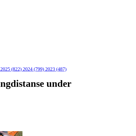
)
2025 (822)
2024 (799)
2023 (487)
angdistanse under