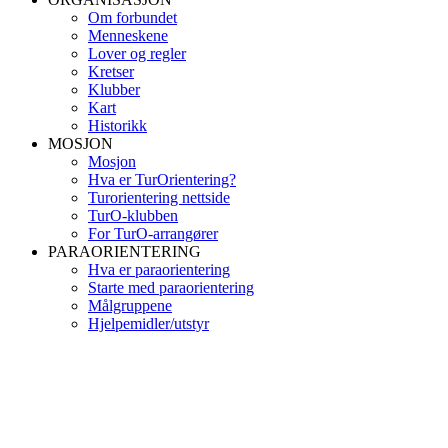
Om forbundet
Menneskene
Lover og regler
Kretser
Klubber
Kart
Historikk
MOSJON
Mosjon
Hva er TurOrientering?
Turorientering nettside
TurO-klubben
For TurO-arrangører
PARAORIENTERING
Hva er paraorientering
Starte med paraorientering
Målgruppene
Hjelpemidler/utstyr