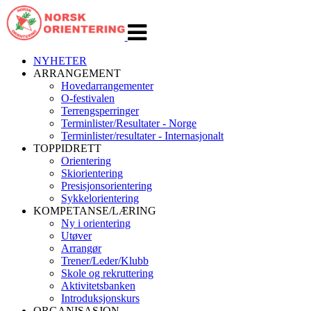
Veksle
navigasjon
NYHETER
ARRANGEMENT
Hovedarrangementer
O-festivalen
Terrengsperringer
Terminlister/Resultater - Norge
Terminlister/resultater - Internasjonalt
TOPPIDRETT
Orientering
Skiorientering
Presisjonsorientering
Sykkelorientering
KOMPETANSE/LÆRING
Ny i orientering
Utøver
Arrangør
Trener/Leder/Klubb
Skole og rekruttering
Aktivitetsbanken
Introduksjonskurs
ORGANISASJON