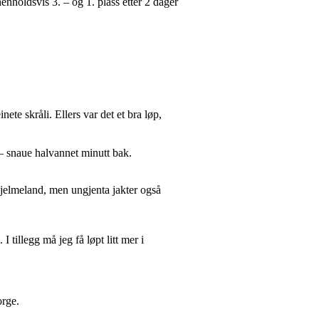
enholdsvis 3. – og 1. plass etter 2 dager
nete skråli. Ellers var det et bra løp,
– snaue halvannet minutt bak.
Hjelmeland, men ungjenta jakter også
I tillegg må jeg få løpt litt mer i
orge.