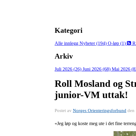
Kategori
Alle innlegg
Nyheter (194)
O-løp (1)
R
Arkiv
Juli 2026 (26)
Juni 2026 (68)
Mai 2026 (8
Roll Mosland og St
junior-VM uttak!
Postet av
Norges Orienteringsforbund
den
«Jeg løp og koste meg ute i det fine terren