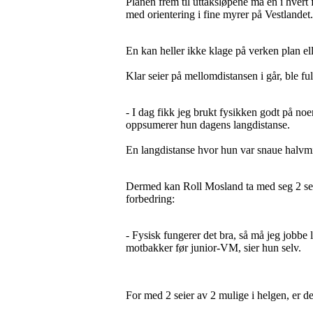
Planen frem til uttaksløpene må en i hvert 
med orientering i fine myrer på Vestlandet.
En kan heller ikke klage på verken plan e
Klar seier på mellomdistansen i går, ble f
- I dag fikk jeg brukt fysikken godt på noen
oppsumerer hun dagens langdistanse.
En langdistanse hvor hun var snaue halvmi
Dermed kan Roll Mosland ta med seg 2 seir
forbedring:
- Fysisk fungerer det bra, så må jeg jobbe li
motbakker før junior-VM, sier hun selv.
For med 2 seier av 2 mulige i helgen, er de